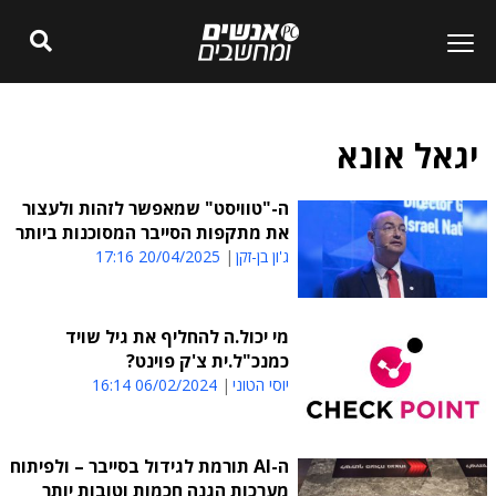
יגאל אונא
ה-"טוויסט" שמאפשר לזהות ולעצור
את מתקפות הסייבר המסוכנות ביותר
ג'ון בן-זקן
20/04/2025 17:16
מי יכול.ה להחליף את גיל שויד
כמנכ"ל.ית צ'ק פוינט?
יוסי הטוני
06/02/2024 16:14
ה-AI תורמת לגידול בסייבר – ולפיתוח
מערכות הגנה חכמות וטובות יותר