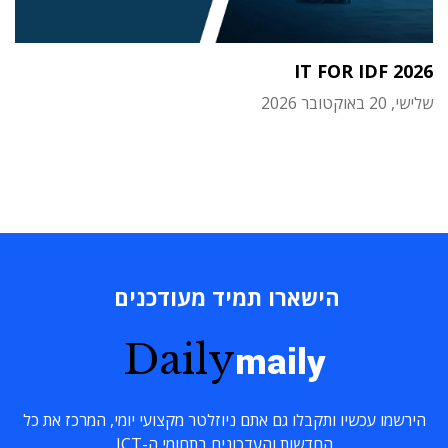
IT FOR IDF 2026
שלישי, 20 באוקטובר 2026
הישארו תמיד מעודכנים
Daily
maily
הירשמו עכשיו ותקבלו גם אתם ניוזלטר מקצועי יומי, המרכז את כל
החדשות והעדכונים בתחומי ה-ICT