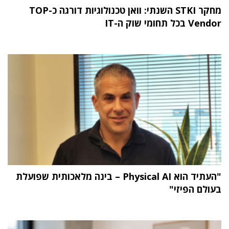
מחקר STKI השנתי: וואן טכנולוגיות דורגה כ-TOP
Vendor בכל תחומי שוק ה-IT
"העתיד הוא Physical AI – בינה מלאכותית שפועלת
בעולם הפיזי"