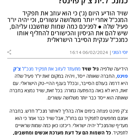
כמנכ"ל.ית צ'ק פוינט?
שויד הודיע היום (ג') כי הוא עוזב את תפקיד
המנכ"ל אחרי יותר משלושה עשורים, וכי יהיה יו"ר
פעיל שלה ● לפניכם כמה שמות שחשבנו עליהם,
שיש להם את הניסיון והכישורים להחליף אותו
כמנכ"ל ענקית הסייבר הישראלית
יוסי הטוני
06/02/2024 16:14
הידיעה שלפיה
גיל שויד
מתעתד לעזוב את תפקיד מנכ"ל
צ'ק
פוינט
, החברה שאותה ייסד, ויהיה במקום זאת יו"ר פעיל שלה
היא דרמה בעולם הסייבר, ובכלל בענף ההיי-טק הישראלי. עם
זאת, היא לא באה בהפתעה גמורה: בכל זאת, שויד נמצא בחברה
שאותה הוא ייסד כבר יותר משלושה עשורים.
צ'ק פוינט פצחה בימים אלה בהליך לאיתור מנכ"ל חדש. בחברה
אמנם מחפשים לתפקיד גם בחו"ל, אבל שויד כבר אמר כי הוא
מעדיף שהמנכ"ל יהיה ישראלי. ריכזנו כאן כמה שמות שראויים
לתפקיד.
כל השמות הם על דעת מערכת אנשים ומחשבים,