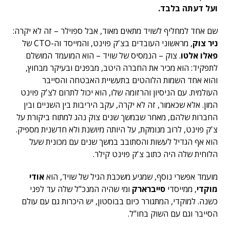
ועל דעתה בלבד.
שם אחד למחליף לשויד מתאים מאוד, אבל ספוילר – זה לא יקרה:
ניר צוק
, מראשוני העובדים בצ'ק פוינט, והמייסד וה-CTO של
פאלו אלטו
. צוק – הנמסיס של שויד – הוא המועמד המושלם
לתפקיד: הוא מכיר את החברה היטב, מבפנים ובעיקר מבחוץ,
והוא אחד השמות הלוהטים בתעשיית האבטחה והסייבר
העולמית. עם הניסיון והרזומה שלו, הוא יכול לתרום לצ'ק פוינט
המון. אלא שכאמור, זה לא יקרה, עקב היריבות בין השניים ובין
החברות שלהם, מאחר שבמשך שנים צוק נהג למתוח ביקורת על
צ'ק פוינט, לרוב מנומקת, על היותה מיושנת ולא חדשנית מספיק.
הוא אף הגדיל לעשות והסתובב במשך שנים עם מכונית שעל
הלוחית שלה היה כתוב צ'ק פוינט קילר.
מועמד אפשרי נוסף, שמגיע משכבת הגיל של שויד, הוא
אודי
מוקדי
, ממייסדי
סייברארק
ומי שהיה המנכ"ל שלה עד לפני
כשנה. למוקדי, המתגורר כיום בבוסטון, יש היכרות גם עם עולם
הסייבר וגם עם השוק בחו"ל.