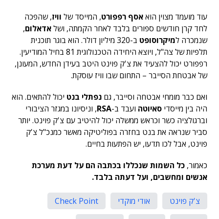
עוד מועמד מצוין הוא
אסף רפפורט
, המייסד של
וויז
, שהפכה
לחד קרן חודשים ספורים בלבד לאחר הקמתה, ושל
אדאלום
,
שנמכרה ל
מיקרוסופט
ב-320 מיליון דולר. הוא בוגר תוכנית
תלפיות של צה"ל, ויוצא היחידה הטכנולוגית 81 בחיל המודיעין.
רפפורט יכול להצעיד את צ'ק פוינט היטב בעידן החדש, המעונן,
של אבטחת הסייבר – התחום שבו וויז עוסקת.
ואם כבר מומחי אבטחה וסייבר, גם
נפתלי בנט
יכול להתאים. הוא
היה בין מייסדי
סאיוטה
ועבד ב-
RSA
, וניסיונו במגזר הציבורי
וברגולציה כשר וכראש ממשלה יכול להיטיב עם צ'ק פוינט. יותר
סביר שנראה את בנט בחזרה בפוליטיקה מאשר כמנכ"ל צ'ק
פוינט, אבל לכו תדעו, יש הפתעות בחיים.
כאמור,
כל השמות שנכללו בכתבה הם על דעת מערכת
אנשים ומחשבים, ועל דעתה בלבד.
צ'ק פוינט
אודי מוקדי
Check Point