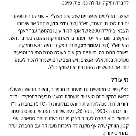
לחברה ותיקה וגדולה כמו צ'ק פוינט.
יש שני מחליפים אפשריים שמגיעים מצה"ל – שניהם היו מפקדי
יחידת לוט"ם: האחד, תא"ל (מיל')
דני ברן
, שהחל את שירותו
הצבאי ביחידה 8200 של אגף המודיעין, ובהמשך עבר לאגף
התקשוב, שם הוא ייסד ועמד בראש מחלקת ההגנה בסייבר. השני
הוא תא"ל (מיל')
עומר דגן
, שבין תפקידיו היה ראש מחלקה
באותה החטיבה. השניים בקיאים בעולם הגנת הסייבר והפעילו
מערכות בנות אלפי אנשים, ויש מצב שהם ישמחו להכיר לעומק
יותר את התעשייה האזרחית ואת שווקי חו"ל.
מי עוד?
בצ'ק פוינט מחפשים גם מועמדים מבפנים, והשם הראשון שעולה
לראש בהקשר זה הוא של מועמדת כמעט טבעית לתפקיד – ד"ר
דורית דור
, מנהלת הפיתוח והטכנולוגיות (ה-CTO) בחברה. ד"ר
דור זכתה ב-1993, בגיל 26, בעת שירותה הצבאי, בפרס ביטחון
ישראל. היא החלה לעבוד בצ'ק פוינט כשזו הייתה סטארט-אפ
קטן. הוותק שלה אף מקנה לה היכרות מעמיקה עם החברה, שזה
בהחלט יתרון.