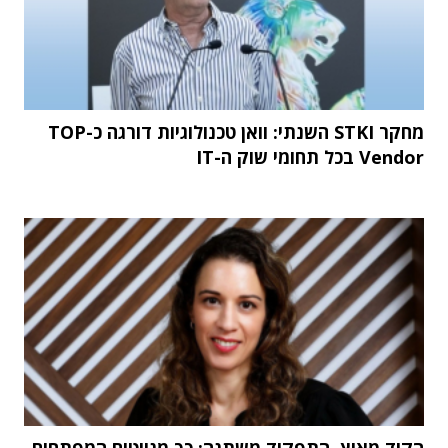
מחקר STKI השנתי: וואן טכנולוגיות דורגה כ-TOP
Vendor בכל תחומי שוק ה-IT