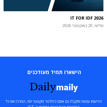
IT FOR IDF 2026
שלישי, 20 באוקטובר 2026
הישארו תמיד מעודכנים
Daily
maily
הירשמו עכשיו ותקבלו גם אתם ניוזלטר מקצועי יומי, המרכז את כל