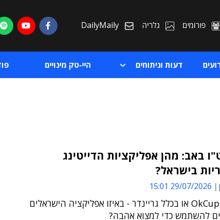
פורומים
גלריה
DailyMaily
ועים
דעות וניתוחים
היי-טק מינויים
פו
"ו באב: מהן אפליקציות הדייטינג
יות בישראל?
ת
29/07/2026 15:01
ת
טינדר, OkCupid או בכלל גריינדר - באיזו אפליקציה הישראלים
ים להשתמש כדי למצוא אהבה?