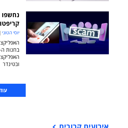
נחשפו ש
קריפטו
יוסי הטוני
האפליקצי
האפליקציו
ובטינדר
עוד
אירועים קרובים