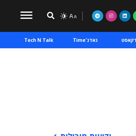
דקאסט
גאדג'Time
Tech N Talk
וכן פרסומי
תוכן פרסומי
וכן פרסומי