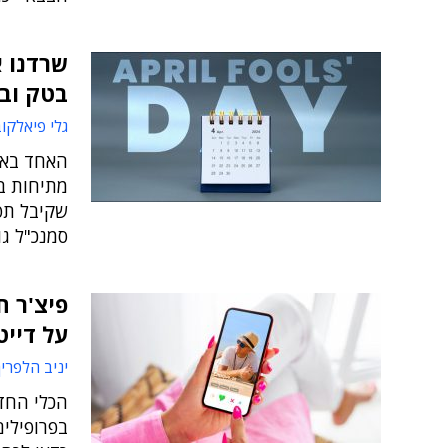
בטק וב
גלי פיאלקו
האחד באפר
מתיחות בו
שקיבל תפק
סמנכ"ל גו
פיצ'ר ח
על דייט
יניב הלפרין
בפרופילים