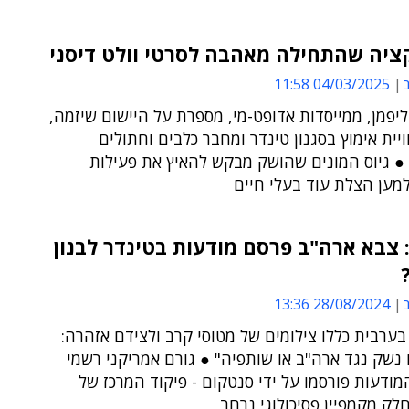
ציה שהתחילה מאהבה לסרטי וולט דיסני
ב
04/03/2025 11:58
ליפמן, ממייסדות אדופט-מי, מספרת על היישום שיזמה,
יית אימוץ בסגנון טינדר ומחבר כלבים וחתולים
● גיוס המונים שהושק מבקש להאיץ את פעילות
מען הצלת עוד בעלי חיים
צבא ארה"ב פרסם מודעות בטינדר לבנון
ב
28/08/2024 13:36
ערבית כללו צילומים של מטוסי קרב ולצידם אזהרה:
 נשק נגד ארה"ב או שותפיה" ● גורם אמריקני רשמי
מודעות פורסמו על ידי סנטקום - פיקוד המרכז של
לק מקמפיין פסיכולוגי נרחב