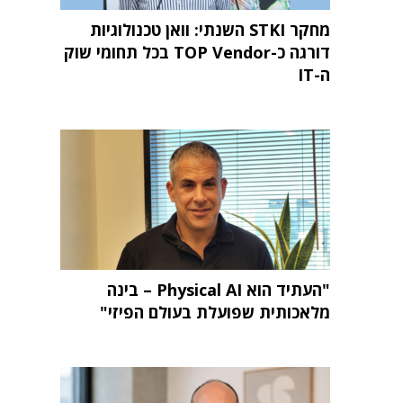
מחקר STKI השנתי: וואן טכנולוגיות
דורגה כ-TOP Vendor בכל תחומי שוק
ה-IT
"העתיד הוא Physical AI – בינה
מלאכותית שפועלת בעולם הפיזי"