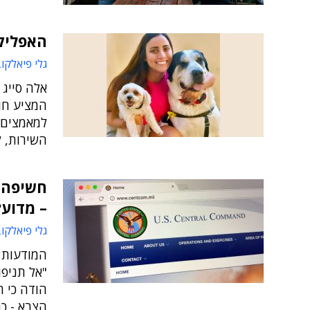
האפליק
גלי פיאלקו
אלה סייג 
המציע חוו
למאמצים 
השירות, ל
חשיפה: 
– מדוע?
גלי פיאלקו
המודעות ב
"אל תניפו
הודה כי ה
הצבא - כח