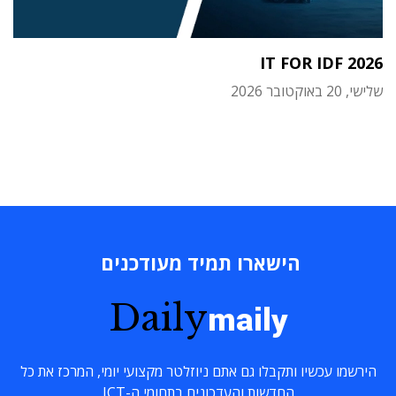
IT FOR IDF 2026
שלישי, 20 באוקטובר 2026
הישארו תמיד מעודכנים
Daily
maily
הירשמו עכשיו ותקבלו גם אתם ניוזלטר מקצועי יומי, המרכז את כל
החדשות והעדכונים בתחומי ה-ICT