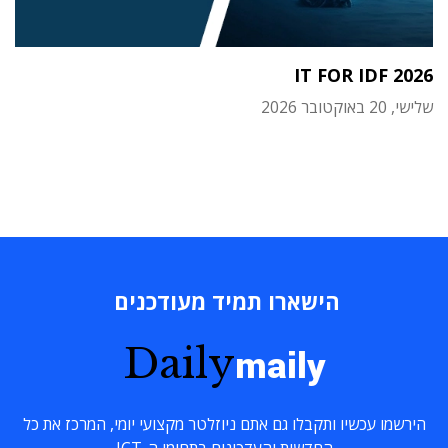
IT FOR IDF 2026
שלישי, 20 באוקטובר 2026
הישארו תמיד מעודכנים
Daily
maily
הירשמו עכשיו ותקבלו גם אתם ניוזלטר מקצועי יומי, המרכז את כל