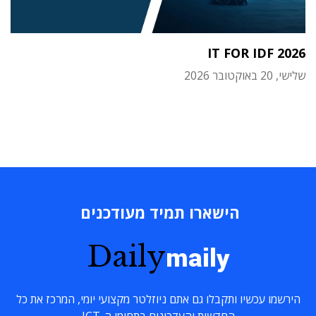
IT FOR IDF 2026
שלישי, 20 באוקטובר 2026
הישארו תמיד מעודכנים
Daily
maily
הירשמו עכשיו ותקבלו גם אתם ניוזלטר מקצועי יומי, המרכז את כל