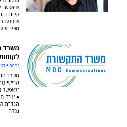
ארגונים א
שיאפשר שי
קלינגר, ה
שיפגעו בפ
מציב איום
משרד ה
לקוחות 
נחמה אלמו
משרד התק
הרישיונות
"לאפשר ב
● עו"ד חי
הגדרת הפ
נגדה"