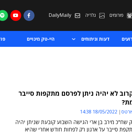
פורומים
גלריה
DailyMaily
ועים
דעות וניתוחים
היי-טק מינויים
פו
וב לא יהיה ניתן לפרסם מתקפות סייבר
מת?
ת
ורטס
18/05/2022 14:38
ת
 שח"כ מירב בן ארי הגישה השבוע קובעת שניתן יהיה
קפת סייבר על ארגון רק לפחות חודש אחרי שהיא