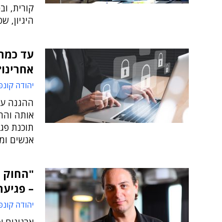
קורית, וב
היגיון, ש
עד כמה
אחרינו?
יהודה קונפ
ההגנה על
אותה והח
אנשים ומח
"החוק 
– פגיעה
יהודה קונפ