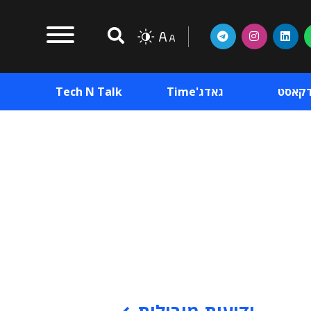
דקאסט
גאדג'Time
Tech N Talk
וכן פרסומי
תוכן פרסומי
וכן פרסומי