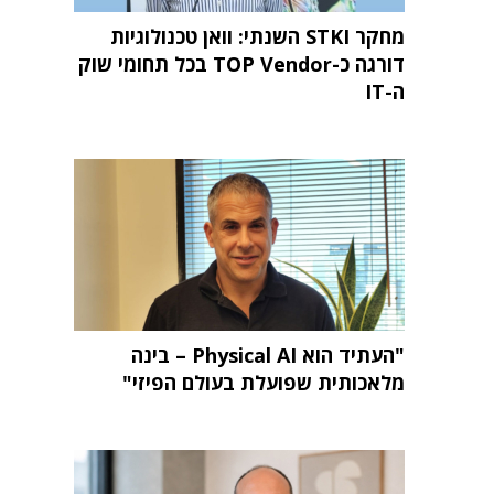
מחקר STKI השנתי: וואן טכנולוגיות
דורגה כ-TOP Vendor בכל תחומי שוק
ה-IT
"העתיד הוא Physical AI – בינה
מלאכותית שפועלת בעולם הפיזי"