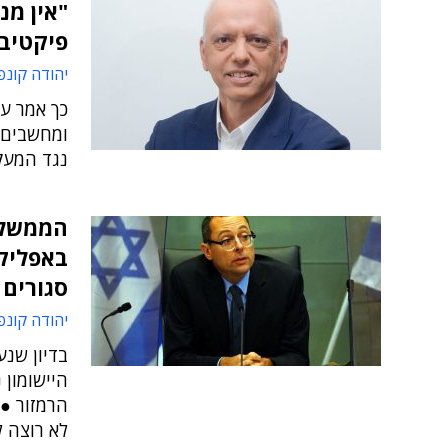
"אין מנ
פיקטיבי
יהודה קונפ
כך אמר ע
ומחשבים 
נגד המעק
הממשלה
באפליקצ
סגורים
יהודה קונפ
בדיון שנע
היישומון 
הרמזור ● 
לא רוצה ל