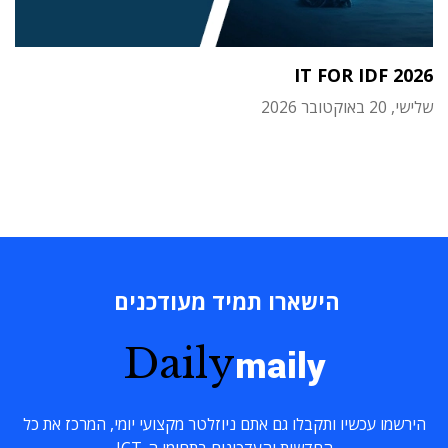
IT FOR IDF 2026
שלישי, 20 באוקטובר 2026
הישארו תמיד מעודכנים
Daily
maily
הירשמו עכשיו ותקבלו גם אתם ניוזלטר מקצועי יומי, המרכז את כל