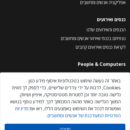
אפליקציה אנשים ומחשבים
כנסים ואירועים
הכנסים והאירועים שלנו
נצפיתם בכנסי ואירועי אנשים ומחשבים
לקראת כנסים ואירועים קרובים
People & Computers
About Us
באתר זה נעשה שימוש בטכנולוגיות איסוף מידע כגון
Privacy Policy
Cookies, לרבות על ידי צדדים שלישיים, כדי לספק לך חווית
Contact Us
גלישה טובה יותר וכן למטרות סטטיסטיקה, איפיון ושיווק.
Our Events
המשך הגלישה באתר מהווה הסכמתך לכך. למידע נוסף בנושא
ואפשרות לנהל את השימוש באמצעים הללו, ראו את
מדיניות
הפרטיות המעודכנת של אנשים ומחשבים
.
אנשים ומחשבים © 2026 – כל הזכויות שמורות
סגירה