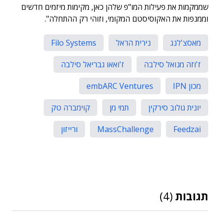
שממקמות את פעילות המו"פ שלהן כאן, מקימות מיזמים חדשים
וממנפות את האקוסיסטם המקומי, וזוהי רק ההתחלה".
מאסצ'לנג
נירית הראל
Filo Systems
ז'וזה מנואל סילבה
ז'ואאו גבריאל סילבה
מכון IPN
embARC Ventures
יונית גולוב סירקין
תמי מן
קוימברה טק
Feedzai
MassChallenge
ורייזון
תגובות
(4)