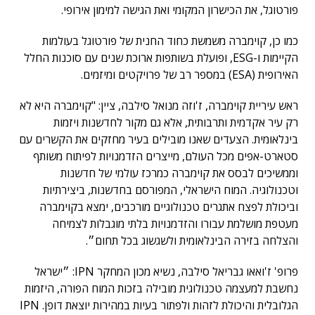
פורטוגל, את הכישרון המקומי ואת הגישה למימון אירופי.
כמו כן, קוימברה משמשת כחוד החנית של פורטוגל בעולמות
הקיימות ו-ESG, ופועלת בשותפות ארוכת שנים עם סוכנות החלל
האירופית (ESA) במספר רב של פרויקטים ומיזמים.
ראש עיריית קוימברה, ז'וזה מנואל סילבה, ציין: "קוימברה היא לא
רק עיר אקדמית ותרבותית, אלא גם מקור לחדשנות ויזמות
בינלאומית. הצעדים שאנו מובילים בעיר מחזקים את הקשרים עם
סטארט-אפים מכל העולם, מייצרים הזדמנויות לפיתוח משותף
וממשיכים לבסס את קוימברה כמרכז עולמי של חדשנות
וטכנולוגיה. המוח הישראלי, המפורסם בחדשנות, ביצירתיות
וביכולת לפצח אתגרים טכנולוגיים מורכבים, ימצא בקוימברה
מעטפת מושלמת עבורו והזדמנויות בלתי מוגבלות לצמיחה
והצלחה בזירה הבינלאומית ולשגשוג בכל תחום״.
פרופ' ז'ואאו גבריאל סילבה, נשיא מכון המחקר IPN: ״ישראל
נחשבת למעצמה טכנולוגית מובילה בזכות המוח הפורה, היזמות
הגלובלית והיכולת לזהות ולפתור בעיות במהירות יוצאת דופן. IPN