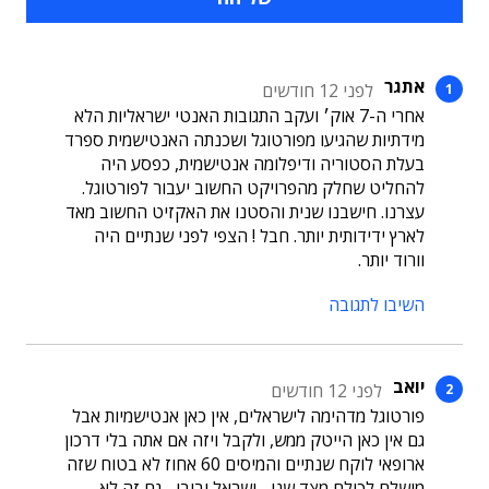
אתגר
לפני 12 חודשים
אחרי ה-7 אוק׳ ועקב התגובות האנטי ישראליות הלא
מידתיות שהגיעו מפורטוגל ושכנתה האנטישמית ספרד
בעלת הסטוריה ודיפלומה אנטישמית, כפסע היה
להחליט שחלק מהפרויקט החשוב יעבור לפורטוגל.
עצרנו. חישבנו שנית והסטנו את האקזיט החשוב מאד
לארץ ידידותית יותר. חבל ! הצפי לפני שנתיים היה
וורוד יותר.
השיבו לתגובה
יואב
לפני 12 חודשים
פורטוגל מדהימה לישראלים, אין כאן אנטישמיות אבל
גם אין כאן הייטק ממש, ולקבל ויזה אם אתה בלי דרכון
ארופאי לוקח שנתיים והמיסים 60 אחוז לא בטוח שזה
מושלם לכולם מצד שני... ישראל וביבי... גם זה לא