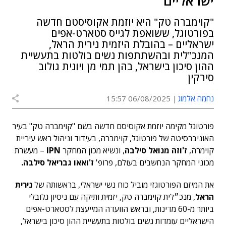
ישראליים
"קוימברה טק" היא יוזמת אקוסיסטם חדשה
בפורטוגל, ששואפת לגייס סטארט-אפים
ישראליים – בהובלת היזמית נירית הראל,
המנכ"לית ובהשתתפות נשים בולטות בתעשיית
ההון סיכון בישראל, בהן תמי מן ויונית גולוב
סירקין
נחמה אלמוג
06/08/2025 15:57
פורטוגל מקימה יוזמת אקוסיסם חדשה בשם "קוימברה טק" בעיר
האוניברסיטה של פורטוגל, קוימברה, בעידוד וניהול ראש עיריית
קוימרה,
ז'וזה מנואל סילבה
, ונשיא מכון המחקר
IPN
– מעשרת
מכוני המחקר הנחשבים בעולם, פרופ'
ז'ואאו גבריאל סילבה.
את המיזם הפורטוגזי מוביל כוח נשי ישראלי, בראשותה של
נירית
הראל
, מנכ״לית קוימברה טק, יזמית ותיקה עם ניסיון גלובלי
ביותר מ-60 מדינות, ובראש הוועדה המייעצת לסטארט-אפים
הישראליים עומדות נשים בולטות בתעשיית ההון סיכון בישראל,