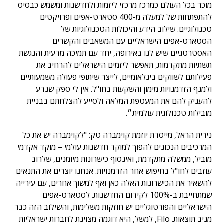
מוכר בכל העולם כמרכז מרכזי ליזמות ולחדשנות ומשמש כבסיס
להתפתחות של למעלה מ-400 סטארט-אפים ופרויקטים
טכנולוגיים. שילוב הידע והיכולות הטכנולוגיות של
הסטארט-אפים הישראליים עם המשאבים והקשרים
האסטרטגיים שיש לנו באירופה, יחד עם תמיכה מדעית והנגשת
תשתיות מתקדמות, תאפשר ליזמים הישראלים להרחיב את
פעילותם לשווקים בינלאומיים, לייצר שיתופי פעולה משמעותיים
ולמנף הזדמנויות מימון והשקעות בחו"ל. אין לי ספק שנדע
להעניק להם את המעטפת המלאה ולסייע להצלחתם בבניית
מובילות טכנולוגית עולמית״.
נירית הראל, מייסדת יוזמת קוימברה טק: "לקוימברה יש את כל
המרכיבים הנכונים להפוך למוקד חדשנות עולמי – מוקד אקדמי
מוביל, ממשלה מתקדמת, ואינסוף כישרונות מיומנים, שלרוב
עוזבים לחו"ל בחיפוש אחר הזדמנויות. אנחנו יוצרים את התנאים
להשאיר את הכישרונות האלה כאן ואף למשוך אחרים, עם עירייה
שמתחייבת ב-100% לקידום החדשנות. לסטארט-אפים
הישראליים והפורטוגליים יש חוזקות משלימות, והשילוב הזה כבר
מניב תוצאות. Filo, למשל, היא דוגמה מצוינת לחברות ישראליות