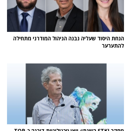
הנחת היסוד שעליה נבנה הניהול המודרני מתחילה
להתערער
מחקר STKI השנתי: וואן טכנולוגיות דורגה כ-TOP