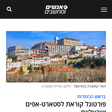
העיר קוימברה בפורטוגל.
צילום: עיריית קוימברה
בראש הכותרות
פורטוגל קוראת לסטארט-אפים