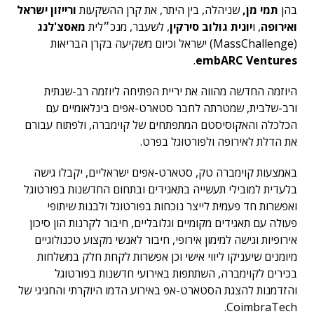
בהן
תמי מן,
שניהלה, בין היתר, את קרן ההשקעות
ורייזון ישראל
ואירופה
, ו
יונית גולוב סירקין
, לשעבר, מנכ״לית
מאסצ'לנג
(MassChallenge) ישראל וכיום משקיעה בקרן הבריאות
.
embARC Ventures
היוזמה החדשה מהווה את יריית הפתיחה ליוזמה רב-שנתית
ורב-שלבית, שמטרתה לחבר סטארט-אפים בינלאומיים עם
הכלכלה והאקוסיסטם המתפתחים של קוימברה, ולפתוח עבורם
את הדלת לאירופה ולפורטוגל בפרט.
באמצעות קוימברה טק, סטארט-אפים ישראליים, יקבלו גישה
בלעדית למובילי תעשייה בתאגידים ובתחום החדשנות בפורטוגל
ואפשרות חד פעמית לייצר נוכחות בפורטוגל ולבנות שיתופי
פעולה עם תאגידים מקומיים וגלובליים, חיבור לקרנות הון סיכון
אירופיות וגישה למימון אירופי, חיבור לאנשי מקצוע טכנולוגיים
מיומנים שיעניקו ליווי אישי וכן אפשרות לקחת חלק במשלחות
בכירים לקוימברה, השתתפות באירועי חדשנות בפורטוגל
והזדמנות להצגת הסטארט-אפ באירוע הדמו היוקרתי והחגיגי של
CoimbraTech.