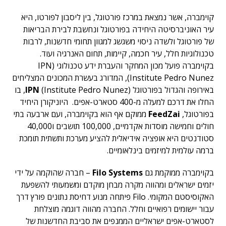
קוימברה, אשר נמצאת במרכז פורטוגל, בין ליסבון לפורטו, היא
עיר האוניברסיטה היחידה בפורטוגל ונחשבת לבירת הבריאות
של פורטוגל ולשדה ניסוי משגשג למגוון תחומי חדשנות, לרבות
טכנולוגיות חלל, עיר חכמה, קיימות, תחום האנרגיה ועוד.
בקוימברה פועל מכון המחקר והעברת ידע טכנולוגי (IPN
(Institute Pedro Nunez, המדורג בעשרת המכונים המצליחים
באירופה והגדול בפורטוגל (
IPN
(Institute Pedro Nunez, בו
החלו את דרכם למעלה מ-400 סטארט-אפים. היוניקורן היחיד
בפורטוגל,
FeedZai
ממוקם אף הוא בקוימברה, ועם ארבעה בתי
חולים וחמישה מוסדות אקדמיים, 100,000 תושבים ו40,000
סטודנטים היא אופציה אידיאלית להציע מערכת ותשתית תומכת
ברמה עולמית למיזמים בינלאומיים.
בקוימברה ממוקמת גם
Filo Systems
– חברה שהוקמה על ידי
יזמים ישראלים ומהווה מקרה מבחן מוקדם ומשמעותי להשפעת
האקוסיסטם המקומי. Filo פיתחה מנוע דחיסת נתונים פורץ דרך
עבור יישומים רפואיים וחלל. החברה מהווה דוגמה מוצלחת
לסטארט-אפים ישראליים הממנפים את סביבת החדשנות של