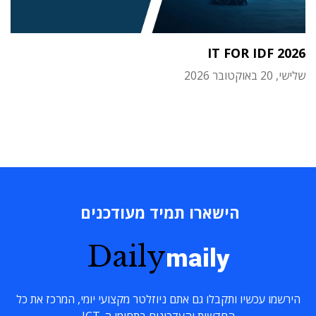
IT FOR IDF 2026
שלישי, 20 באוקטובר 2026
הישארו תמיד מעודכנים
Daily
maily
הירשמו עכשיו ותקבלו גם אתם ניוזלטר מקצועי יומי, המרכז את כל