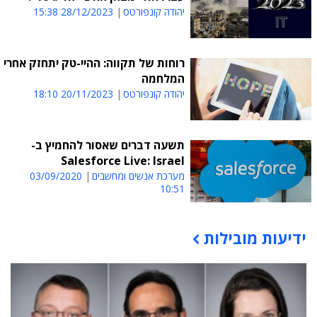
יהודה קונפורטס
28/12/2023 15:38
רוחות של תקווה: ההיי-טק יתחזק אחרי
המלחמה
יהודה קונפורטס
20/11/2023 18:10
תשעה דברים שאסור להחמיץ ב-
Salesforce Live: Israel
מערכת אנשים ומחשבים
03/09/2020
10:51
ידיעות מובילות
תוכן פרסומי