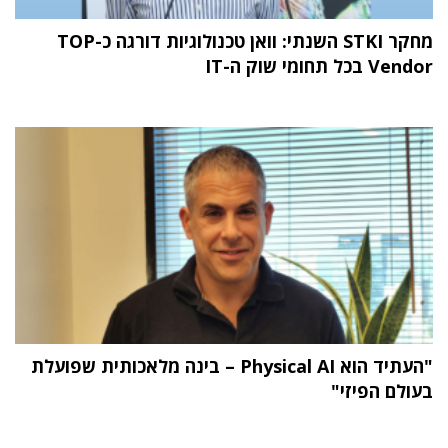
מחקר STKI השנתי: וואן טכנולוגיות דורגה כ-TOP
Vendor בכל תחומי שוק ה-IT
"העתיד הוא Physical AI – בינה מלאכותית שפועלת
בעולם הפיזי"