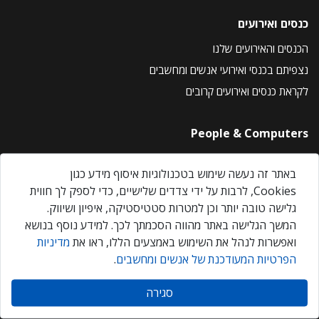
כנסים ואירועים
הכנסים והאירועים שלנו
נצפיתם בכנסי ואירועי אנשים ומחשבים
לקראת כנסים ואירועים קרובים
People & Computers
About Us
באתר זה נעשה שימוש בטכנולוגיות איסוף מידע כגון
Privacy Policy
Cookies, לרבות על ידי צדדים שלישיים, כדי לספק לך חווית
Contact Us
גלישה טובה יותר וכן למטרות סטטיסטיקה, איפיון ושיווק.
Our Events
המשך הגלישה באתר מהווה הסכמתך לכך. למידע נוסף בנושא
ואפשרות לנהל את השימוש באמצעים הללו, ראו את
מדיניות
הפרטיות המעודכנת של אנשים ומחשבים
.
אנשים ומחשבים © 2026 – כל הזכויות שמורות
סגירה
Created by