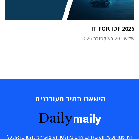
IT FOR IDF 2026
שלישי, 20 באוקטובר 2026
הישארו תמיד מעודכנים
Daily
maily
הירשמו עכשיו ותקבלו גם אתם ניוזלטר מקצועי יומי, המרכז את כל