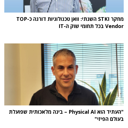
מחקר STKI השנתי: וואן טכנולוגיות דורגה כ-TOP
Vendor בכל תחומי שוק ה-IT
"העתיד הוא Physical AI – בינה מלאכותית שפועלת
בעולם הפיזי"