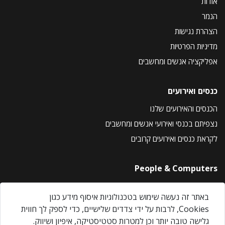
אודות
הנמר
הצהרת נגישות
מדיניות הפרטיות
אפליקציה אנשים ומחשבים
כנסים ואירועים
הכנסים והאירועים שלנו
נצפיתם בכנסי ואירועי אנשים ומחשבים
לקראת כנסים ואירועים קרובים
People & Computers
About Us
באתר זה נעשה שימוש בטכנולוגיות איסוף מידע כגון
Privacy Policy
Cookies, לרבות על ידי צדדים שלישיים, כדי לספק לך חווית
Contact Us
גלישה טובה יותר וכן למטרות סטטיסטיקה, איפיון ושיווק.