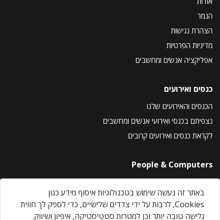
אודות
הנמר
הצהרת נגישות
מדיניות הפרטיות
אפליקציה אנשים ומחשבים
כנסים ואירועים
הכנסים והאירועים שלנו
נצפיתם בכנסי ואירועי אנשים ומחשבים
לקראת כנסים ואירועים קרובים
People & Computers
About Us
באתר זה נעשה שימוש בטכנולוגיות איסוף מידע כגון
Privacy Policy
Cookies, לרבות על ידי צדדים שלישיים, כדי לספק לך חווית
Contact Us
גלישה טובה יותר וכן למטרות סטטיסטיקה, איפיון ושיווק.