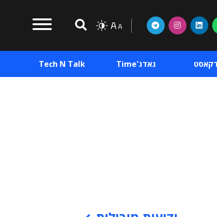
דקאסט
גאדג'Time
Tech N Talk
וכן פרסומי
תוכן פרסומי
וכן פרסומי