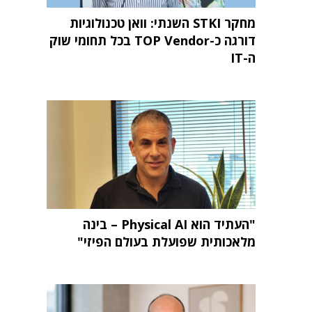
מחקר STKI השנתי: וואן טכנולוגיות
דורגה כ-TOP Vendor בכל תחומי שוק
ה-IT
"העתיד הוא Physical AI – בינה
מלאכותית שפועלת בעולם הפיזי"