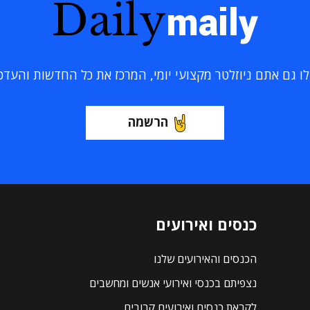
Daily
maily
 גם אתם ניוזלטר מקצועי יומי, המרכז את כל החדשות והעדכוני
הרשמה
כנסים ואירועים
הכנסים והאירועים שלנו
נצפיתם בכנסי ואירועי אנשים ומחשבים
לקראת כנסים ואירועים קרובים