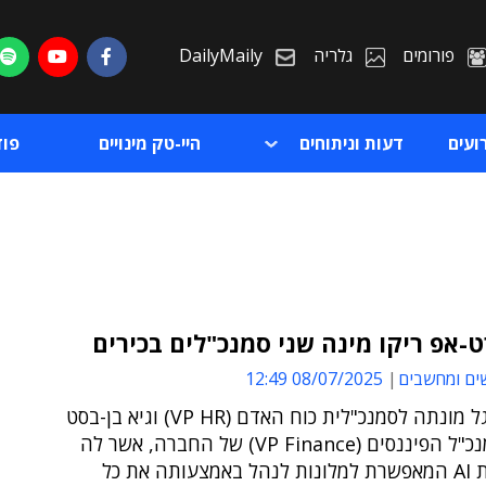
פורומים
גלריה
DailyMaily
ועים
דעות וניתוחים
היי-טק מינויים
פו
אפ ריקו מינה שני סמנכ"לים בכירים
ים ומחשבים
08/07/2025 12:49
ת
נעמה אנגל מונתה לסמנכ"לית כוח האדם (VP HR) וגיא בן-בסט
ת
מונה לסמנכ"ל הפיננסים (VP Finance) של החברה, אשר לה
פלטפורמת AI המאפשרת למלונות לנהל באמצעותה את כל