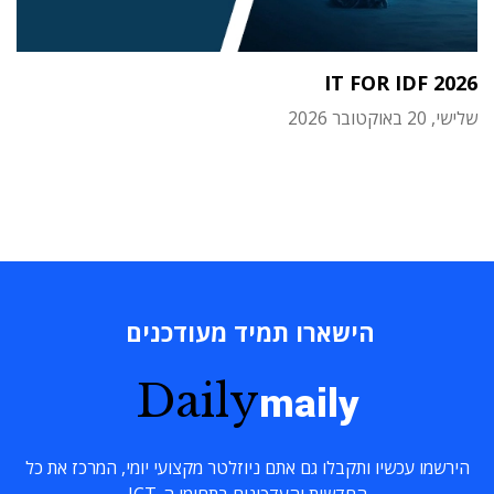
IT FOR IDF 2026
שלישי, 20 באוקטובר 2026
הישארו תמיד מעודכנים
Daily
maily
הירשמו עכשיו ותקבלו גם אתם ניוזלטר מקצועי יומי, המרכז את כל