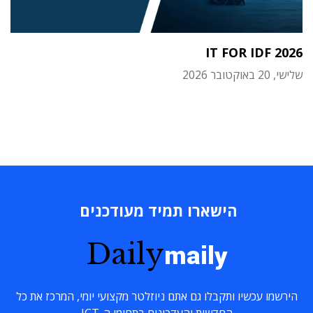
IT FOR IDF 2026
שלישי, 20 באוקטובר 2026
הישארו תמיד מעודכנים
Daily
maily
הירשמו עכשיו ותקבלו גם אתם ניוזלטר מקצועי יומי, המרכז את כל