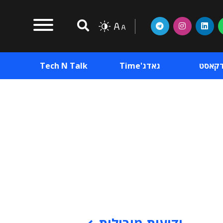
דקאסט
גאדג'Time
Tech N Talk
וכן פרסומי
תוכן פרסומי
וכן פרסומי