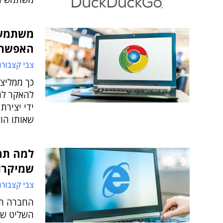
משתמשי 
האפשר
צבי קצבורג
כך ממליצ
להאקר לנ
ידי יצירת
שאותו הו
למה תם 
שמיקרו
צבי קצבורג
החברה תק
השליט של