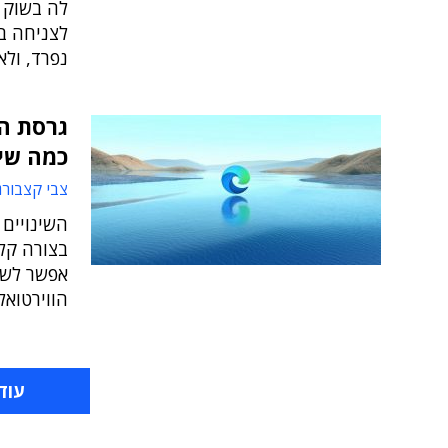
לה בשוק 
לצניחה ב
נפרד, ולא
גרסת ה
כמה שינוי
צבי קצבורג
השינויים
בצורה קל
אפשר לשד
הווירטואלית של Windows ב
עוד