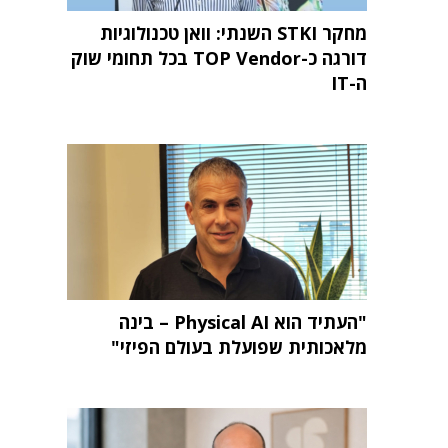
מחקר STKI השנתי: וואן טכנולוגיות
דורגה כ-TOP Vendor בכל תחומי שוק
ה-IT
"העתיד הוא Physical AI – בינה
מלאכותית שפועלת בעולם הפיזי"