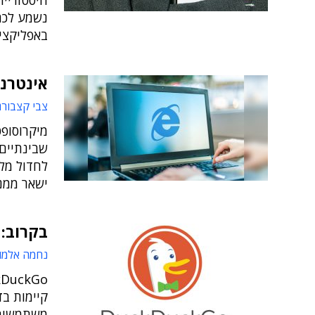
נשמע לכם 
באפליקצי
אינטרנ
צבי קצבורג
מיקרוסופט
שבינתיים
ישאר ממנו
בקרוב: דפדפן ckGo
נחמה אלמו
משתמשים 