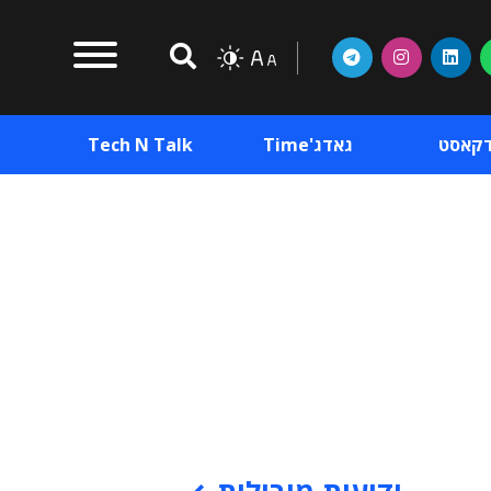
דקאסט
גאדג'Time
Tech N Talk
וכן פרסומי
תוכן פרסומי
וכן פרסומי