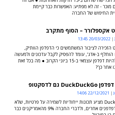
היסטוריית הגלישה שלהם ב-15 הדקות האחרונות ● אם זה
מוכר - זה לא מפתיע: האפשרות כבר קיימת
ית החיפוש של החברה
ט אקספלורר – הסוף מתקרב
20/03/2022 13:45
 הזכירה לציבור המשתמשים כי הדפדפן הוותיק,
 הוחלף ב-אדג', עומד להפסיק לקבל עדכונים ולמעשה
לחדול מלהיות דפדפן עצמאי ב-15 ביוני הקרוב ● מה בכל זאת
 אחר כך?
DuckDu גם לדסקטופ
ג
22/12/2021 14:06
DuckDuckGo מציע תכונות ייחודיות לשמירה על פרטיות, שלא
קיימות בדפדפנים אחרים, ולדברי החברה 9% מהאמריקנים כבר
בו במובייל