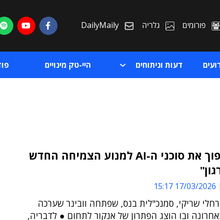
פורומים
גלריה
DailyMaily
ועים
דעות וניתוחים
היי-טק מינויים
פו
"יש להפוך את סוכני ה-AI למנוע הצמיחה החדש
ון"
ת
17/03/2026 15:17
ת
חלי שריקי, סמנכ"לית בנס, שפתחה וובינר שערכה
חרונה ובו הוצג הפתרון של אנקור לתחום ● לדבריה,