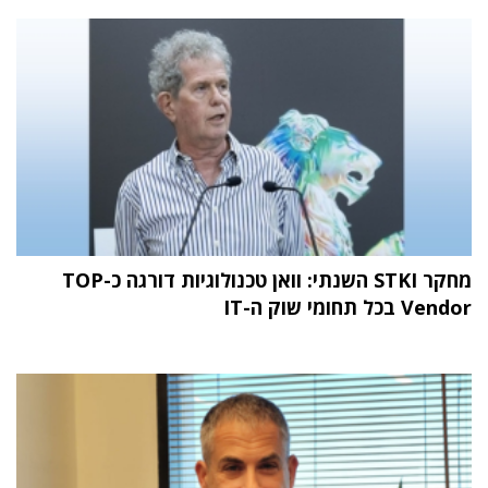
מחקר STKI השנתי: וואן טכנולוגיות דורגה כ-TOP
Vendor בכל תחומי שוק ה-IT