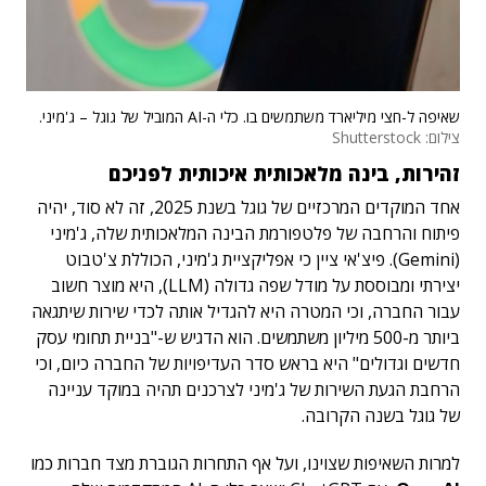
שאיפה ל-חצי מיליארד משתמשים בו. כלי ה-AI המוביל של גוגל – ג'מיני.
צילום: Shutterstock
זהירות, בינה מלאכותית איכותית לפניכם
אחד המוקדים המרכזיים של גוגל בשנת 2025, זה לא סוד, יהיה
פיתוח והרחבה של פלטפורמת הבינה המלאכותית שלה, ג'מיני
(Gemini). פיצ'אי ציין כי אפליקציית ג'מיני, הכוללת צ'טבוט
יצירתי ומבוססת על מודל שפה גדולה (LLM), היא מוצר חשוב
עבור החברה, וכי המטרה היא להגדיל אותה לכדי שירות שיתגאה
ביותר מ-500 מיליון משתמשים. הוא הדגיש ש-"בניית תחומי עסק
חדשים וגדולים" היא בראש סדר העדיפויות של החברה כיום, וכי
הרחבת הגעת השירות של ג'מיני לצרכנים תהיה במוקד עניינה
של גוגל בשנה הקרובה.
למרות השאיפות שצוינו, ועל אף התחרות הגוברת מצד חברות כמו