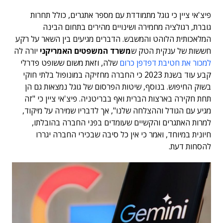
פיצ'אי ציין כי גוגל מתמודדת עם מספר אתגרים, כולל תחרות
גוברת, רגולציה מחמירה ושינויים מהירים בתחום הבינה
המלאכותית הלוהט והמשבש. הדברים מגיעים בין השאר על רקע
חששות של ענקית הטק ש
משרד המשפטים האמריקני
יורה לה
למכור את חטיבת דפדפן כרום
שלה, וזאת משום ששופט פדרלי
קבע עוד בשנת 2023 כי החברה מחזיקה במונופול בלתי חוקי
בשוק החיפוש. בנוסף, שיטות הפרסום של גוגל נמצאות גם הן
תחת חקירה בארצות הברית ואף בבריטניה. פיצ'אי ציין כי "זה
מגיע עם הגודל וההצלחה שלנו", אך לדבריו שמירה על מיקוד,
למרות האתגרים והקשיים שעומדים בפני החברה בהובלתו,
חיונית במיוחד, ואמר כי אין כל סיבה שבכירי החברה יגררו
להסחות דעת.