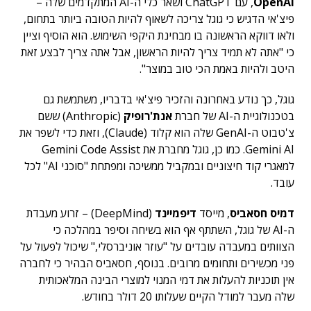
OpenAI
, עם ChatGPT ושאר כלי ה-AI המתקדמים שלה –
פיצ'אי הדגיש כי גוגל צריכה לשאוף להיות הטובה ביותר בתחום,
ולאו דווקא הראשונה בו מבחינת היקפי השימוש. הוא הוסיף וציין
כי "אתה לא תמיד צריך להיות הראשון, אבל אתה צריך לבצע זאת
היטב ולהיות באמת הכי טוב במוצר".
גוגל, כך נודע באחרונה והזכיר פיצ'אי בדבריו, משתמשת גם
בטכנולוגיית ה-AI של חברת
אנת'רופיק
(Anthropic) ששם
צ'טבוט ה-GenAI שלה הוא קלוד (Claude), וזאת כדי לשפר את
Gemini AI. כמו כן, גוגל מחברת את Gemini Code Assist
למאגרי קוד חיצוניים ובמקביל ממשיכה ומפתחת "סוכני AI" לכל
עובד.
דמיס חסאביס
, מייסד
דיפמיינד
(DeepMind) – זרוע מעבדת
ה-AI של גוגל, השתתף אף הוא בשיחה וסיפר במהלכה כי
הצוותים במעבדה עובדים על "עוזר אוניברסלי," שיכול לפעול על
פני מכשירים ותחומים מרובים. בנוסף, חסאביס הבהיר כי לחברה
אין תוכניות להעלות את דמי המנוי למוצרי הבינה המלאכותית
שלה מעבר למודל הקיים שעלותו 20 דולר בחודש.