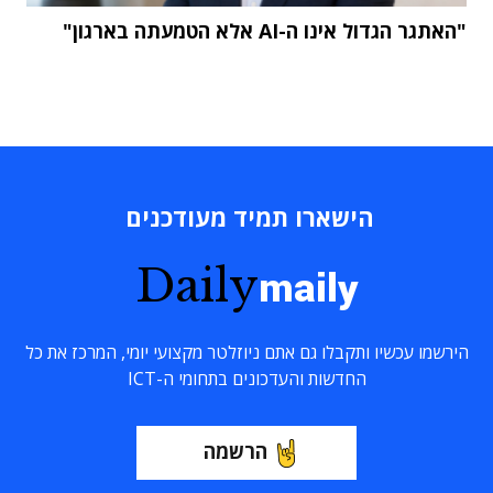
"האתגר הגדול אינו ה-AI אלא הטמעתה בארגון"
הישארו תמיד מעודכנים
Daily
maily
הירשמו עכשיו ותקבלו גם אתם ניוזלטר מקצועי יומי, המרכז את כל
החדשות והעדכונים בתחומי ה-ICT
הרשמה