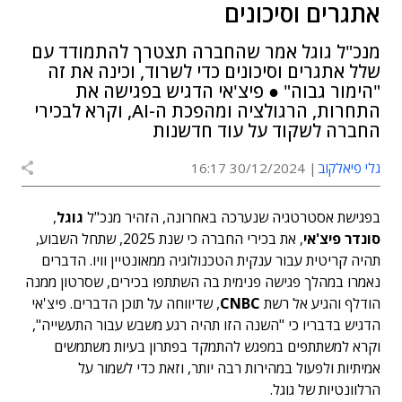
אתגרים וסיכונים
מנכ"ל גוגל אמר שהחברה תצטרך להתמודד עם
שלל אתגרים וסיכונים כדי לשרוד, וכינה את זה
"הימור גבוה" ● פיצ'אי הדגיש בפגישה את
התחרות, הרגולציה ומהפכת ה-AI, וקרא לבכירי
החברה לשקוד על עוד חדשנות
גלי פיאלקוב
30/12/2024 16:17
בפגישת אסטרטגיה שנערכה באחרונה, הזהיר מנכ"ל
גוגל
,
סונדר פיצ'אי
, את בכירי החברה כי שנת 2025, שתחל השבוע,
תהיה קריטית עבור ענקית הטכנולוגיה ממאונטיין וויו. הדברים
נאמרו במהלך פגישה פנימית בה השתתפו בכירים, שסרטון ממנה
הודלף והגיע אל רשת
CNBC
, שדיווחה על תוכן הדברים.
פיצ'אי
הדגיש בדבריו כי "השנה הזו תהיה רגע משבש עבור התעשייה",
וקרא למשתתפים במפגש להתמקד בפתרון בעיות משתמשים
אמיתיות ולפעול במהירות רבה יותר, וזאת כדי לשמור על
הרלוונטיות של גוגל.