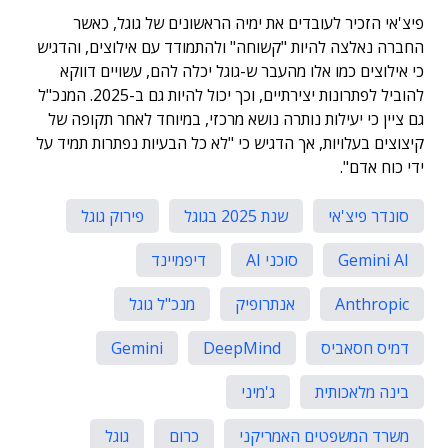
פיצ'אי הזכיר לעובדים את ימיה הראשונים של גוגל, כאשר
החברה נאלצה להיות "קשוחה" ולהתמודד עם אילוצים, והדגיש
כי אילוצים כמו אלו מהעבר ש-גוגל יכלה להם, עשויים דווקא
להוביל לפתרונות יצירתיים, וכך יכול להיות גם ב-2025. המנכ"ל
גם ציין כי יעילות נותרה נושא מרכזי, במיוחד לאחר תקופה של
קיצוצים בעלויות, אך הדגיש כי "לא כל הבעיות נפתרות תמיד על
ידי כוח אדם".
סונדר פיצ'אי
שנת 2025 בגוגל
פירוק גוגל
Gemini AI
סוכני AI
דיפמיינד
Anthropic
אנתרופיק
מנכ"ל גוגל
דמיס חסאביס
DeepMind
Gemini
בינה מלאכותית
ג'מיני
משרד המשפטים האמריקני
כרום
גוגל