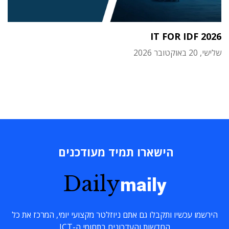
IT FOR IDF 2026
שלישי, 20 באוקטובר 2026
הישארו תמיד מעודכנים
Daily
maily
הירשמו עכשיו ותקבלו גם אתם ניוזלטר מקצועי יומי, המרכז את כל
החדשות והעדכונים בתחומי ה-ICT