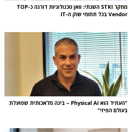
מחקר STKI השנתי: וואן טכנולוגיות דורגה כ-TOP
Vendor בכל תחומי שוק ה-IT
"העתיד הוא Physical AI – בינה מלאכותית שפועלת
בעולם הפיזי"