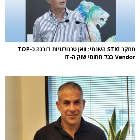
מחקר STKI השנתי: וואן טכנולוגיות דורגה כ-TOP
Vendor בכל תחומי שוק ה-IT