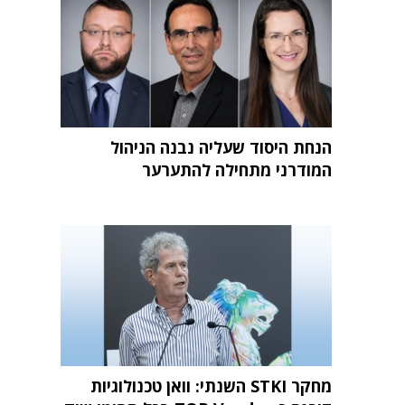
הנחת היסוד שעליה נבנה הניהול
המודרני מתחילה להתערער
מחקר STKI השנתי: וואן טכנולוגיות