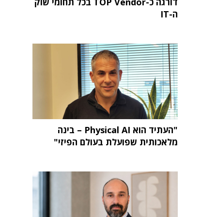
דורגה כ-TOP Vendor בכל תחומי שוק
ה-IT
"העתיד הוא Physical AI – בינה
מלאכותית שפועלת בעולם הפיזי"