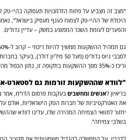
"מצב זה מצביע על פחות הזדמנויות תעסוקה בהיי-טק למ
היכולת של ההיי-טק לצמוח כענף מעסיק בישראל", נאמר
והפערים לעומת השכר הממוצע במשק – עדיין גדולים.
לסבבי גיוס גדולים (מעל 50 מיליון דול
וריכז כ-35% מסך ההשקעות בתקופה זו, נתון הכפול מהשנים הקודמות.
"לוודא שההשקעות זורמות גם לסטארט-אפ
בריאיון ל
אנשים ומחשבים
בעקבות פרסום הדו"ח, אמר 
את האטרקטיביות של חברות הטק הישראליות, אולם על
יחזור לתוואי הצמיחה המהירה שלו, עלינו לוודא שההש
בשלבי צמיחה".
לדבריו, על הממשלה להגדיל משמעותית את תקציב הרש