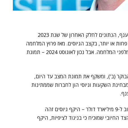
בניגוד לציפיות בתחילת המלחמה, לגבי השפעתה על הענף, הנתונים לחלק האחרון של שנת 2023
ות פחות או יותר, בקצב הגיוסים. מאז פרוץ המלחמה
ועד לאוגוסט השנה היה הקצב זהה לתקופות מקבילות מלפני המלחמה. אבל נכון לאוגוסט 2024 – תמונת
קר (ב'), ומשקף את תמונת המצב עד היום,
מבחינת השקעות וגיוסי הון לחברות שממתינות
נף.
על פי הדו"ח, בין אוקטובר 2023 לאוגוסט 2024 גויסו קרוב ל-9 מיליארד דולר – היקף גיוסים זהה
 החיובי שמוכיח כי בניגוד לציפיות, היקף