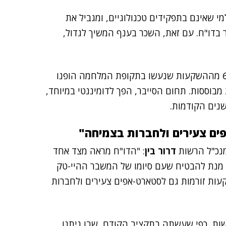
י שאינם בתפקידים טכנולוגיים, ומגביל את
 בדו"ח. עם זאת, השכר בענף המשיך לגדול,
גם תמהיל ההשקעות ממשיך להיות ריכוזי – קרוב ל-60% מההשקעות שנעשו בתקופת המלחמה הופנו
ר), בעיקר בחברות מבוססות. תחום הסייבר, הפך לדומיננטי במיוחד,
ים צעירים ולחברות בצמיחה"
מנכ"ל הרשות
דרור בין
: "הדו"ח מראה מצד אחד
 מנת להבטיח שעם סיומו של המשבר ההיי-טק
קעות זורמות גם לסטארט-אפים צעירים ולחברות
ות, כפי שעשתה בתקציב הקודם, שבו ניתנו