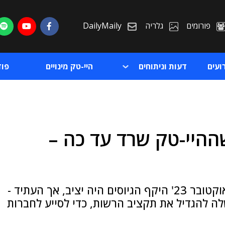
פורומים
גלריה
DailyMaily
ועים
דעות וניתוחים
היי-טק מינויים
פו
ההיי-טק שרד עד כה –
ת
ת
דו"ח השפעת המלחמה על היי-טק מראה שמאוקטובר 23' היקף הגיוסים היה יציב, אך העתיד -
לה להגדיל את תקציב הרשות, כדי לסייע לחברות