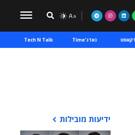
דקאסט
גאדג'Time
Tech N Talk
וכן פרסומי
תוכן פרסומי
וכן פרסומי
ידיעות מובילות