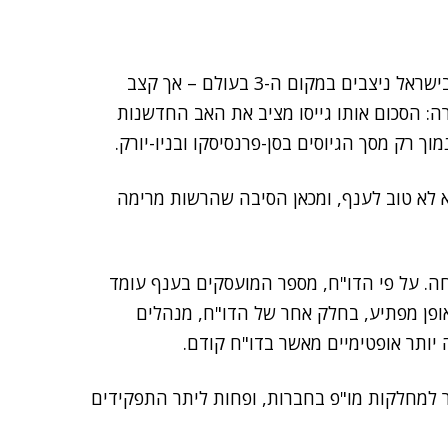
בהקשר זה מצויין בדו"ח כי גיוסי ההון של סטארט-אפים בישראל ניצבים במקום ה-3 בעולם – אך קצב
: הסכום אותו גייסו מציב את האב החדשנות
ך רק מסך הגיוסים בסן-פרנסיסקו ובניו-יורק.
 לא טוב לענף, ומכאן הסיבה שהרשות מרימה
ה. על פי הדו"ח, מספר המועסקים בענף עומד
פר זהה לשנת 2022. עם זאת, באופן מפתיע, בחלק אחר של הדו"ח, מנהלים
ר למחלקות מו"פ בחברות, ופחות ליתר התפקידים