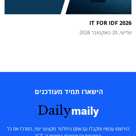
IT FOR IDF 2026
שלישי, 20 באוקטובר 2026
הישארו תמיד מעודכנים
Daily
maily
הירשמו עכשיו ותקבלו גם אתם ניוזלטר מקצועי יומי, המרכז את כל