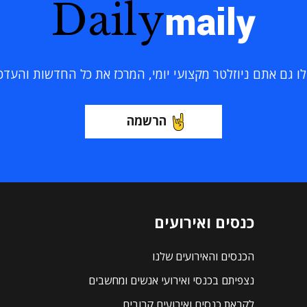
Daily
maily
 גם אתם ניוזלטר מקצועי יומי, המרכז את כל החדשות והעדכוני
הרשמה
כנסים ואירועים
הכנסים והאירועים שלנו
נצפיתם בכנסי ואירועי אנשים ומחשבים
לקראת כנסים ואירועים קרובים