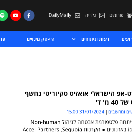
פורומים
גלריה
DailyMaily
ועים
דעות וניתוחים
היי-טק מינויים
פו
-אפ הישראלי אואזיס סקיוריטי נחשף
4 מ' ד'
ת
ים ומחשבים
31/01/2024 15:00
ת
החברה פיתחה פלטפורמת אבטחה לניהול Non-human
identities בארגונים ● הקרנות Accel Partners ,Sequoia