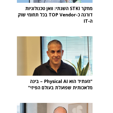
מחקר STKI השנתי: וואן טכנולוגיות
דורגה כ-TOP Vendor בכל תחומי שוק
ה-IT
"העתיד הוא Physical AI – בינה
מלאכותית שפועלת בעולם הפיזי"