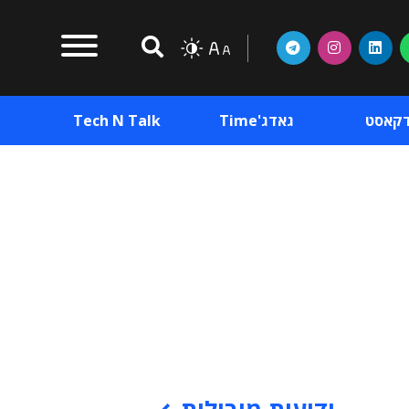
דקאסט
גאדג'Time
Tech N Talk
וכן פרסומי
תוכן פרסומי
וכן פרסומי