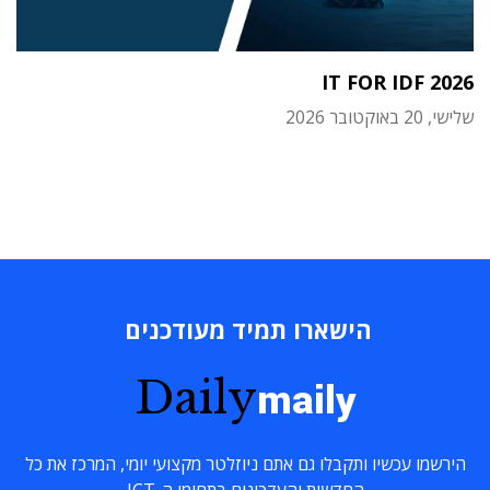
IT FOR IDF 2026
שלישי, 20 באוקטובר 2026
הישארו תמיד מעודכנים
Daily
maily
הירשמו עכשיו ותקבלו גם אתם ניוזלטר מקצועי יומי, המרכז את כל