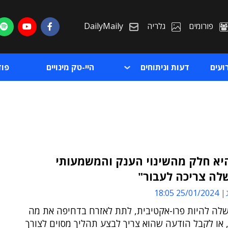
פורומים
גלריה
DailyMaily
ועים
דעות וניתוחים
היי-טק מינויים
פו
-AI היא חלק מהשינוי הענק והמשמעותי
ה צריכה לעבור"
ת
25/01/2024 18:05
ת
לה להיות פרו-אקטיבית, לתת לאזרח בדחיפה את מה
 או לקבל הודעה שהוא צריך לבצע תהליך מסוים לצורך