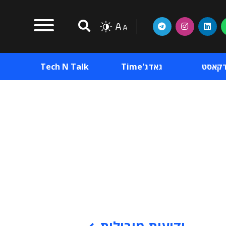
דקאסט
גאדג'Time
Tech N Talk
וכן פרסומי
תוכן פרסומי
וכן פרסומי