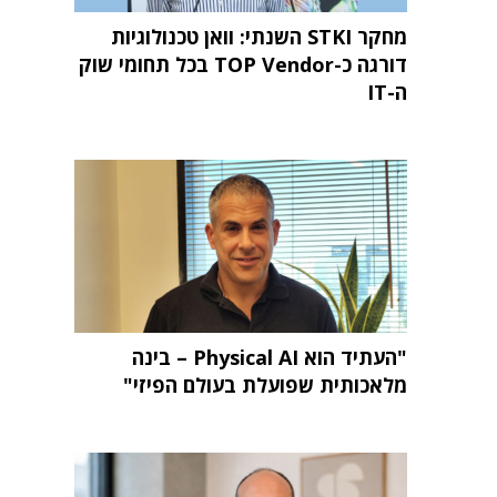
מחקר STKI השנתי: וואן טכנולוגיות
דורגה כ-TOP Vendor בכל תחומי שוק
ה-IT
"העתיד הוא Physical AI – בינה
מלאכותית שפועלת בעולם הפיזי"