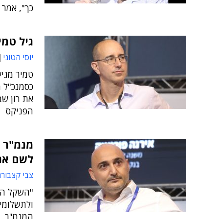
כך", אמר 
גיל טמי
יוסי הטוני
טמיר מגי
כסמנכ"ל מ
את רון שב
הפניקס
מנמ"ר ב
לשם אנח
צבי קצבורג
"השקל הד
ולתשלומי
המנמ"ר, ליא