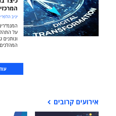
כיצד בו
המרכזיי
יניב הלפרין
על התהלי
ונותנים ט
המהלכים
עוד
אירועים קרובים