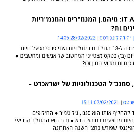
IT Awards: מיהם.ן המנמ"רים והמנמ"ריות
ים.ות?
| יהודה קונפורטס
28/02/2022 14:06
אותות הערכה ל-18 מנמ"רים ומנמ"ריות ושני פרסי מפעל חיים
ום (ב') בטקס מצטייני המחשוב של אנשים ומחשבים ●
כים.ות ומדוע הם.ן זכו?
, סמנכ"ל הטכנולוגיות של ישראכרט –
ורטס
07/02/2021 15:11
 להחליף אותו הוא סגנו, גיל טמיר ● החילופים
יות מבוצעים בחודש הבא ● ורדי הוא המנמ"ר הרביעי
פיננסי שפורש בחצי השנה האחרונה