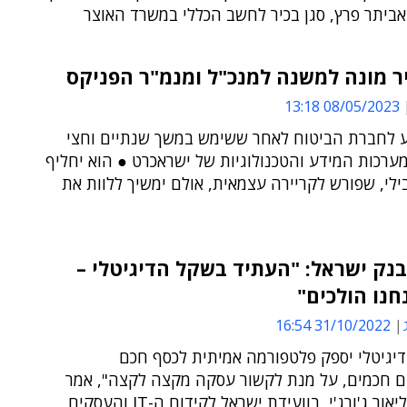
אביתר פרץ, סגן בכיר לחשב הכללי במשרד האוצר
ר מונה למשנה למנכ"ל ומנמ"ר הפניקס
08/05/2023 13:18
ע לחברת הביטוח לאחר ששימש במשך שנתיים וחצי
ערכות המידע והטכנולוגיות של ישראכרט ● הוא יחליף
ילי, שפורש לקריירה עצמאית, אולם ימשיך ללוות את
נק ישראל: "העתיד בשקל הדיגיטלי –
נו הולכים"
31/10/2022 16:54
יגיטלי יספק פלטפורמה אמיתית לכסף חכם
ם חכמים, על מנת לקשור עסקה מקצה לקצה", אמר
ור ג'ורג'י, בוועידת ישראל לקידום ה-IT והעסקים