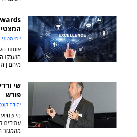
המצטיינ
יוסי הטוני 
הוענקו הי
מיהם.ן הזו
שי ורדי
פורש
יהודה קונפ
מי שמיועד
עתידים לה
מהמגזר ה