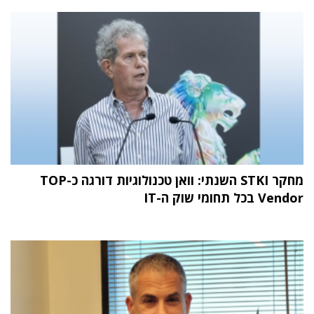
מחקר STKI השנתי: וואן טכנולוגיות דורגה כ-TOP
Vendor בכל תחומי שוק ה-IT