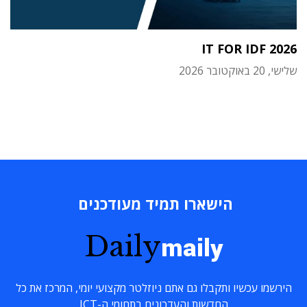
IT FOR IDF 2026
שלישי, 20 באוקטובר 2026
הישארו תמיד מעודכנים
Daily
maily
הירשמו עכשיו ותקבלו גם אתם ניוזלטר מקצועי יומי, המרכז את כל
החדשות והעדכונים בתחומי ה-ICT