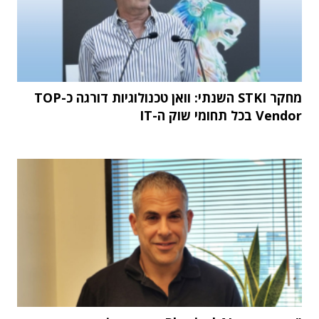
מחקר STKI השנתי: וואן טכנולוגיות דורגה כ-TOP
Vendor בכל תחומי שוק ה-IT