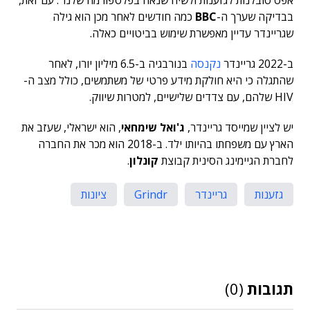
אפס סובלנות לגזענות ולשיח שנאה בפלטפורמה שלנו". עם זאת,
בבדיקה שערך ה-
BBC
כמה חודשים לאחר מכן הוא גילה
שגריינדר עדיין מאפשרת שימוש בביטויים כאלה.
ב-2022 גריינדר
נקנסה
בנורבגיה ב-6.5 מיליון יורו, לאחר
שהתגלה כי היא חולקת מידע פרטי של משתמשים, כולל מצב ה-
HIV שלהם, עם צדדים שלישיים, למטרות שיווק.
יש לציין שמייסד גריינדר,
ג'ואל שימחאי
, הוא ישראלי, שעזב את
הארץ עם משפחתו בהיותו ילד. ב-2018 הוא מכר את החברה
לחברת הגיימינג הסינית קבוצת
קונלון
.
גזענות
גריינדר
Grindr
ציונות
תגובות
(0)