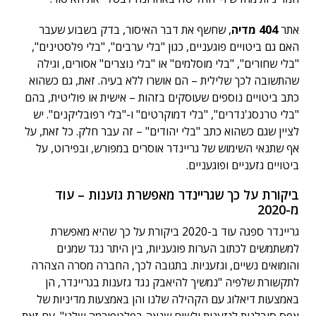
אתר
404 מדיה
, שחשף את דבר האיסור, בדק בשבוע שעבר
האם גם ביטויים פוגעניים, כגון "בלי ערבים", "בלי פלסטינים",
"בלי שחורים", "בלי מוסלמים" או "בלי נוצרים" אסורים, וגילה
שהתשובה לכך שלילית – הם אושרו ללא בעיה. זאת, גם כשהוא
כתב ביטויים נוספים שעוסקים בזהות – אישית או פוליטית, בהם
"בלי טרנסג'נדרים", "בלי דמוקרטים" ו-"בלי רפובליקנים". יש
לציין שגם כשהוא כתב "בלי יהודים" – זה עבר חלק. כל זאת, על
אף שתנאי השימוש של גריינדר אוסרים במפורש, ובפירוט, על
ביטויים גזעניים ופוגעניים.
ביקורת על כך שגריינדר מאפשרת גזענות – עוד
מ-2020
גריינדר ספגה עוד ב-2020 ביקורת על כך שהיא מאפשרת
למשתמשים לכתוב הערות פוגעניות, בין היתר נגד שמנים
והומואים נשיים, וגזעניות. בתגובה לכך, החברה מסרה הצהרה
לתקשורת שלפיה "נמשיך להיאבק נגד גזענות בגריינדר, הן
באמצעות דיאלוג עם הקהילה שלנו והן באמצעות מדיניות של