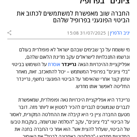
ציונים" בפרופיל
החברה שוב מאפשרת למשתמשים לכתוב את
הביטוי הפוגעני בפרופיל שלהם
יניב הלפרין
31/07/2025 15:08
מי ששמח על כך שבימים שבהם ישראל לא פופולרית בעולם
ונרשמו התנכלויות לישראלים עקב מדינת הלאום שלהם,
אפליקציית ההיכרויות הגאה
גריינדר
אוסרת
על השימוש בביטוי
"בלי ציונים" בפרופיל המשתמש – יכול להתאכזב. זאת, מאחר
שזמן קצר אחרי שהאיסור על הביטוי הפוגעני נחשף, גריינדר
החליטה לאפשר אותו מחדש.
גריינדר היא אפליקציית היכרויות גאה ופופולרית, שמאפשרת
לגברים שנמשכים לגברים להכיר לסטוץ או ליותר מזה. דובר
מטעם החברה ציין כי היא קיבלה את ההחלטה המקורית, לאסור
על הביטוי "בלי ציונים", עקב "הסלמה שנרשמה, בעקבות טבעו
של הביטוי, שעלול להצית אש". הוא אמר כי החברה בחנה את
המדיניות מחדש ו-"החליטה באחרונה לבטל" את האיסור.