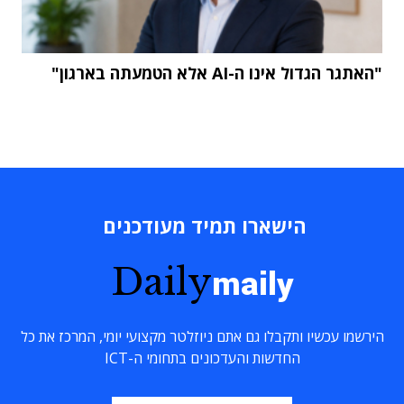
"האתגר הגדול אינו ה-AI אלא הטמעתה בארגון"
הישארו תמיד מעודכנים
Daily
maily
הירשמו עכשיו ותקבלו גם אתם ניוזלטר מקצועי יומי, המרכז את כל
החדשות והעדכונים בתחומי ה-ICT