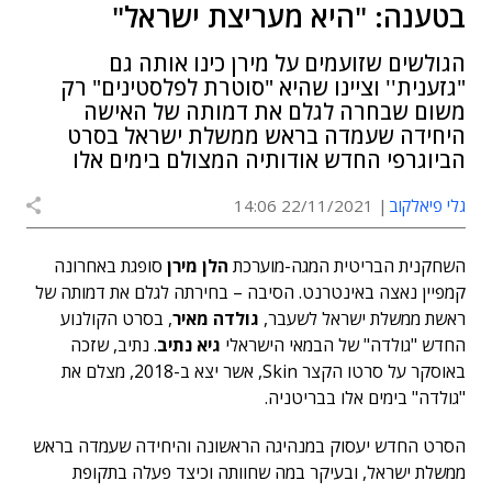
בטענה: "היא מעריצת ישראל"
הגולשים שזועמים על מירן כינו אותה גם
"גזענית'' וציינו שהיא "סוטרת לפלסטינים" רק
משום שבחרה לגלם את דמותה של האישה
היחידה שעמדה בראש ממשלת ישראל בסרט
הביוגרפי החדש אודותיה המצולם בימים אלו
גלי פיאלקוב
22/11/2021 14:06
השחקנית הבריטית המגה-מוערכת
הלן מירן
סופגת באחרונה
קמפיין נאצה באינטרנט. הסיבה – בחירתה לגלם את דמותה של
ראשת ממשלת ישראל לשעבר,
גולדה מאיר
, בסרט הקולנוע
החדש "גולדה" של הבמאי הישראלי
גיא נתיב
. נתיב,
שזכה
באוסקר על סרטו הקצר Skin, אשר יצא ב-2018, מצלם את
"גולדה" בימים אלו בבריטניה.
הסרט החדש יעסוק במנהיגה הראשונה והיחידה שעמדה בראש
ממשלת ישראל, ובעיקר במה שחוותה וכיצד פעלה בתקופת