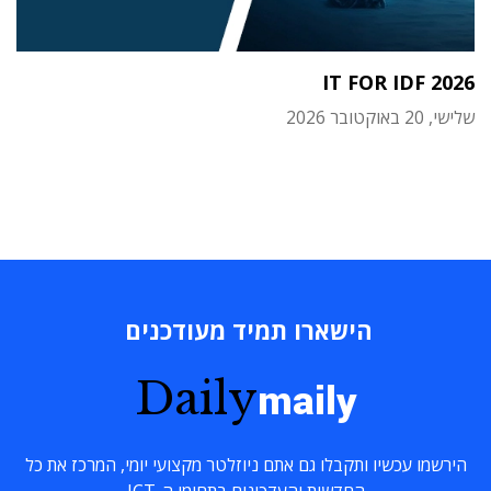
IT FOR IDF 2026
שלישי, 20 באוקטובר 2026
הישארו תמיד מעודכנים
Daily
maily
הירשמו עכשיו ותקבלו גם אתם ניוזלטר מקצועי יומי, המרכז את כל