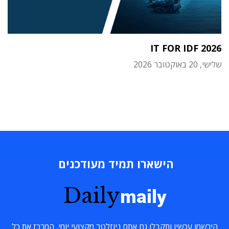
IT FOR IDF 2026
שלישי, 20 באוקטובר 2026
הישארו תמיד מעודכנים
Daily
maily
הירשמו עכשיו ותקבלו גם אתם ניוזלטר מקצועי יומי, המרכז את כל