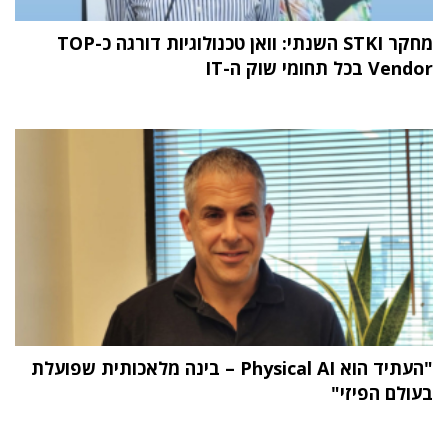
מחקר STKI השנתי: וואן טכנולוגיות דורגה כ-TOP
Vendor בכל תחומי שוק ה-IT
"העתיד הוא Physical AI – בינה מלאכותית שפועלת
בעולם הפיזי"