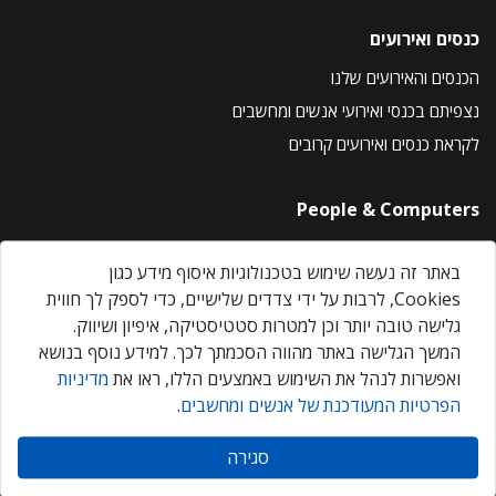
כנסים ואירועים
הכנסים והאירועים שלנו
נצפיתם בכנסי ואירועי אנשים ומחשבים
לקראת כנסים ואירועים קרובים
People & Computers
About Us
באתר זה נעשה שימוש בטכנולוגיות איסוף מידע כגון
Privacy Policy
Cookies, לרבות על ידי צדדים שלישיים, כדי לספק לך חווית
Contact Us
גלישה טובה יותר וכן למטרות סטטיסטיקה, איפיון ושיווק.
Our Events
המשך הגלישה באתר מהווה הסכמתך לכך. למידע נוסף בנושא
ואפשרות לנהל את השימוש באמצעים הללו, ראו את
מדיניות
הפרטיות המעודכנת של אנשים ומחשבים
.
אנשים ומחשבים © 2026 – כל הזכויות שמורות
סגירה
Created by