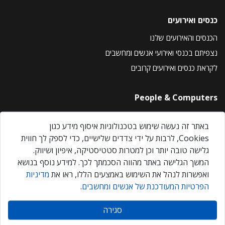
כנסים ואירועים
הכנסים והאירועים שלנו
נצפיתם בכנסי ואירועי אנשים ומחשבים
לקראת כנסים ואירועים קרובים
People & Computers
About Us
באתר זה נעשה שימוש בטכנולוגיות איסוף מידע כגון
Privacy Policy
Cookies, לרבות על ידי צדדים שלישיים, כדי לספק לך חווית
Contact Us
גלישה טובה יותר וכן למטרות סטטיסטיקה, איפיון ושיווק.
Our Events
המשך הגלישה באתר מהווה הסכמתך לכך. למידע נוסף בנושא
ואפשרות לנהל את השימוש באמצעים הללו, ראו את
מדיניות
הפרטיות המעודכנת של אנשים ומחשבים
.
אנשים ומחשבים © 2026 – כל הזכויות שמורות
סגירה
Created by