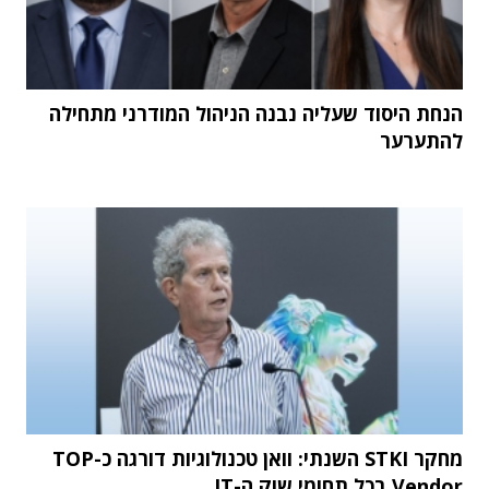
הנחת היסוד שעליה נבנה הניהול המודרני מתחילה
להתערער
מחקר STKI השנתי: וואן טכנולוגיות דורגה כ-TOP
Vendor בכל תחומי שוק ה-IT