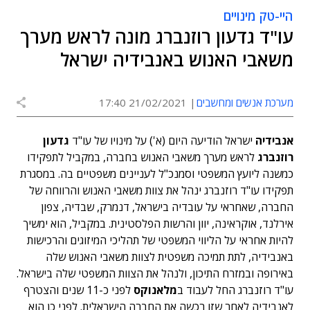
היי-טק מינויים
עו"ד גדעון רוזנברג מונה לראש מערך
משאבי האנוש באנבידיה ישראל
מערכת אנשים ומחשבים
21/02/2021 17:40
אנבידיה
ישראל הודיעה היום (א') על מינויו של עו"ד
גדעון
רוזנברג
לראש מערך משאבי האנוש בחברה, במקביל לתפקידו
כמשנה ליועץ המשפטי וסמנכ"ל לעניינים משפטיים בה. במסגרת
תפקידו עו"ד רוזנברג ינהל את צוות משאבי האנוש והרווחה של
החברה, שאחראי על עובדיה בישראל, דנמרק, שבדיה, צפון
אירלנד, אוקראינה, יוון והרשות הפלסטינית. במקביל, הוא ימשיך
להיות אחראי על הליווי המשפטי של תהליכי המיזוגים והרכישות
באנבידיה, לתת תמיכה משפטית לצוות משאבי האנוש שלה
באירופה ובמזרח התיכון, ולנהל את הצוות המשפטי שלה בישראל.
עו"ד רוזנברג החל לעבוד ב
מלאנוקס
לפני כ-11 שנים והצטרף
לאנבידיה לאחר שזו רכשה את החברה הישראלית. לפני כן הוא