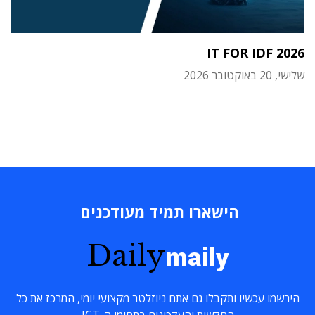
IT FOR IDF 2026
שלישי, 20 באוקטובר 2026
הישארו תמיד מעודכנים
Daily
maily
הירשמו עכשיו ותקבלו גם אתם ניוזלטר מקצועי יומי, המרכז את כל