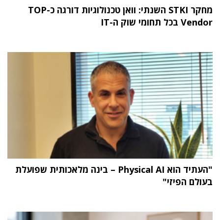
מחקר STKI השנתי: וואן טכנולוגיות דורגה כ-TOP
Vendor בכל תחומי שוק ה-IT
"העתיד הוא Physical AI – בינה מלאכותית שפועלת
בעולם הפיזי"