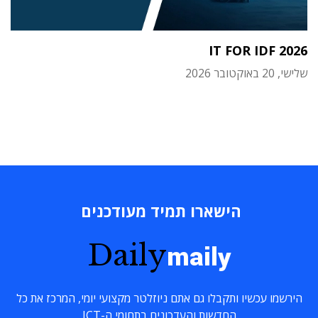
IT FOR IDF 2026
שלישי, 20 באוקטובר 2026
הישארו תמיד מעודכנים
Daily
maily
הירשמו עכשיו ותקבלו גם אתם ניוזלטר מקצועי יומי, המרכז את כל
החדשות והעדכונים בתחומי ה-ICT