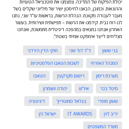
יכולת הפיקוח של המדינה. צמצמנו את פוטנציאל הטעויות
וההונאות. וכמובן, הבאנו לחיסכון ישיר של מיליוני שקלים בשל
מעבר לעבודה מקוונת. הנהלת הרשות, בראשות עו"ד שני, נתנו
לנו רוח גבית. קידמנו את הרשות – תפישתית ושירותית. בעשור
האחרון אנחנו נמצאים במהפכה דיגיטלית מתמשכת, ואנחנו
מצליחים לייצר אימפקט אמיתי בשטח".
בני ששון
ד"ר דוד שני
חוקי הדין הירדני
המנהל האזרחי
לשכות הטאבו הפלסטיניות
מערכת רימון
רישום מקרקעין
הטאבו
מיטל בכר
איו"ש
יהודה ושומרון
ששון סופרי
בצלאל סמוטריץ'
דיגיטציה
יריב לוין
IT AWARDS
ישראל כץ
משרד המשפטים