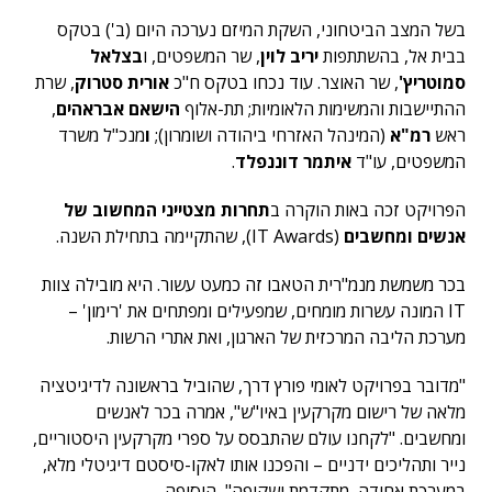
בשל המצב הביטחוני, השקת המיזם נערכה היום (ב') בטקס
בבית אל, בהשתתפות
יריב לוין
, שר המשפטים, ו
בצלאל
סמוטריץ'
, שר האוצר.
עוד נכחו בטקס ח"כ
אורית סטרוק
, שרת
ההתיישבות והמשימות הלאומיות; תת-אלוף
הישאם אבראהים
,
ראש
רמ"א
(המינהל האזרחי ביהודה ושומרון);
ו
מנכ"ל משרד
המשפטים, עו"ד
איתמר דוננפלד
.
הפרויקט זכה באות הוקרה ב
תחרות מצטייני המחשוב של
אנשים ומחשבים
(IT Awards), שהתקיימה בתחילת השנה.
בכר משמשת מנמ"רית הטאבו זה כמעט עשור. היא מובילה צוות
IT המונה עשרות מומחים, שמפעילים ומפתחים את 'רימון' –
מערכת הליבה המרכזית של הארגון, ואת אתרי הרשות.
"מדובר בפרויקט לאומי פורץ דרך, שהוביל בראשונה לדיגיטציה
מלאה של רישום מקרקעין באיו"ש", אמרה בכר לאנשים
ומחשבים. "לקחנו עולם שהתבסס על ספרי מקרקעין היסטוריים,
נייר ותהליכים ידניים – והפכנו אותו לאקו-סיסטם דיגיטלי מלא,
במערכת אחידה, מתקדמת ושקופה", הוסיפה.