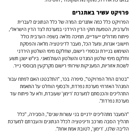
פרויקט עשיר באתגרים
הפרויקט כלל כמה אתגרים: המרה של כלל הנתונים לעברית
ולערבית, הטמעת חוקי הדין הירדני במערכת לצד הדין הישראלי,
פיתוח מודולים ייעודיים, תמיכה מלאה בשפה הערבית כולל
חישובי אגרות, ומעל הכל, מעבר לדיגיטציה מלאה והפסקת
השימוש בניירת ובספרי רישום, שחלקם מימי השלטון הירדני
וחלקם מימי שלטון המנדט והשלטון העות'מאני. ביו"ש ישנן תשע
לשכות אזוריות, המעניקות שירותי רישום מקרקעין מבוססי נייר.
"בטרם החל הפרויקט", סיפרה בכר, "התלבטנו האם לפתח עבור
המנהל האזרחי מערכת נפרדת, ולבסוף הוחלט על התאמת
התהליכים והכנסתם למערכת 'רימון' שעובדת, ולא על פיתוח עוד
מערכת נפרדת".
"המעבר מתהליכים ידניים בני עשרות שנים", הסבירה, "כלל
תהליך הסבה מורכב ודיגיטציה לכלל הנתונים והעברתם למערכת
הליבה שלנו, 'רימון', לטובת אמת אחת".