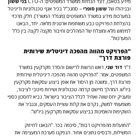
מידע בטאבו, לצד הנחיות ממשרד המשפטים: ה-CTO
בני ששון
ובניהולו של
ששון סופרי
– סמנכ"ל בכיר אגף טכנולוגיות ודיגיטל
במערכות מידע במשרד המשפטים (מנמ"ר המשרד). חלק מרכזי
בהצלחת הפרויקט נבע משותפות ארגונית מלאה. יחד, הבאנו
למימוש מלא ומוצלח של המהלכים וחיבור מקצה לקצה בין כלל
המערכות".
"הפרויקט מהווה מהפכה דיגיטלית שירותית
פורצת דרך"
ד"ר
דוד שני
, ראש הרשות לרישום והסדר מקרקעין במשרד
המשפטים, אמר: "הפרויקט מהווה מהפכה דיגיטלית שירותית
פורצת דרך, ומשנה מן היסוד את אופן ביצוע עסקאות מקרקעין
ביו"ש. המהלך מיישם קדמה טכנולוגית ושירות מיטבי לציבור,
ומעניק יחס שווה ואחיד לכלל הציבור בישראל. נביא לחסכון כספי
משמעותי למשק, נקדם את קלות עשיית העסקים, ונגביר את
השקיפות והאמינות בביצוע עסקאות מקרקעין ביו"ש".
"התועלות מהפרויקט רבות", סיכמה בכר. "הבאנו לחיזוק
המשילות, ולבסיס נתונים אחוד. הנפקנו מערכת המעצימה את