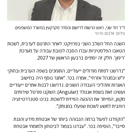
ד"ר דוד שני, ראש הרשות לרישום והסדר מקרקעין במשרד המשפטים.
צילום: אלבום פרטי
השנה החל השלב השני בפרויקט: לאחר התרגום לערבית, לשכות
הטאבו הפלסטיניות עברו הסבה לטובת עבודה על מערכת
'רימון'. חלק זה יסתיים ברבעון הראשון של 2027.
"נדרשנו לפתח מודולים ייעודיים, התומכים בשפה הערבית ובחוקי
יו"ש ובמנהל אזרחי", אמרה בכר. "אתגר נוסף היה בחישוב
האגרות ותהליכי העבודה השונים. נדרשנו לבנות אתרים ייעודיים
ועשינו זאת בשפת אנגולר (Angular). השקנו פורטל שירותים
מקוון, המייתר את ההגעה הפיזית ללשכות. בנינו סטנדרטיזציה
רוחבית לתשע לשכות שפעלו במנותק".
"הקפדנו לפעול ברמה הגבוהה ביותר של אבטחת מידע והגנת
סייבר", הוסיפה בכר. "עבדנו בצמוד לביטחון ולמומחי אבטחת