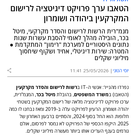
הטאבו ערך פרויקט דיגיטציה לרישום
המקרקעין ביהודה ושומרון
מנמ"רית הרשות לרישום והסדר מקרקעי, מיטל
בכר, הובילה מהלך לאומי להסבת עשרות שנות
נתונים היסטוריים למערכת "רימון" המתקדמת ●
המטרה: שירות דיגיטלי, אחיד ושקוף שיחסוך
מיליוני שקלים
יוסי הטוני
25/05/2026 11:41
נפרדו מהנייר: אנשי ה-IT ב
רשות לרישום והסדר מקרקעין
(הטאבו) ב
משרד המשפטים
, בהובלת
מיטל בכר
, המנמ"רית,
ערכו פרויקט לדיגיטציה מלאה של רישום המקרקעין בשטחי
יהודה ושומרון. הרעיון לפרויקט עלה ב-2019 ומאז נבחנו לו כמה
חלופות. הוא החל בסוף 2024, והסתיים ברבעון האחרון של
2025. היקפו הכספי של הפרויקט לא נמסר לפרסום, אולם
גורמים בענף העריכו אותו ביותר מעשרה מיליוני שקלים.