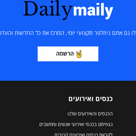
Daily
maily
 גם אתם ניוזלטר מקצועי יומי, המרכז את כל החדשות והעדכוני
הרשמה
כנסים ואירועים
הכנסים והאירועים שלנו
נצפיתם בכנסי ואירועי אנשים ומחשבים
לקראת כנסים ואירועים קרובים