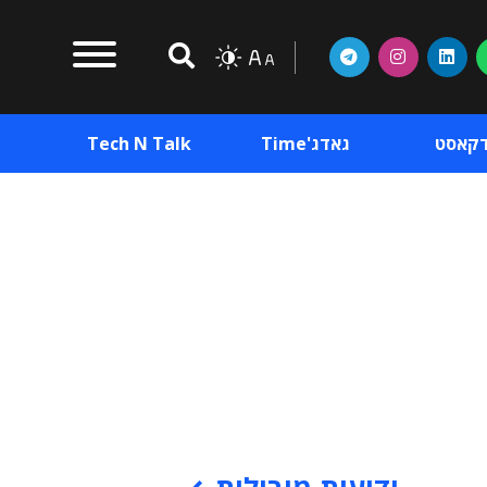
דקאסט
גאדג'Time
Tech N Talk
וכן פרסומי
תוכן פרסומי
וכן פרסומי