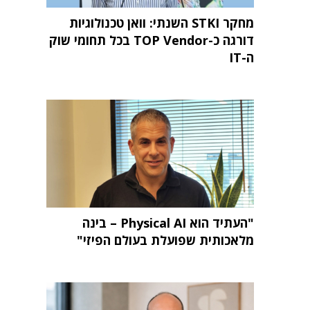
מחקר STKI השנתי: וואן טכנולוגיות
דורגה כ-TOP Vendor בכל תחומי שוק
ה-IT
"העתיד הוא Physical AI – בינה
מלאכותית שפועלת בעולם הפיזי"