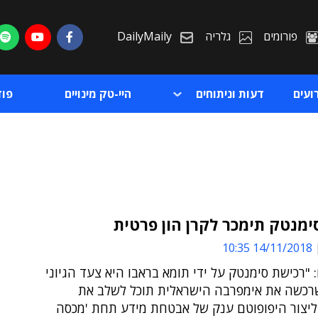
פורומים
גלריה
DailyMaily
ועים
דעות וניתוחים
היי-טק מינויים
פו
סימנטק תימכר לקרן הון פרטית
14/11/2018 10:35
ת
 "רכישת סימנטק על ידי תומא בראבו היא צעד הגיוני
ת
שרכשה את אימפרבה הישראלית תוכל לשלב את
ליצור היפופוטם ענק של אבטחת מידע תחת 'מכסה