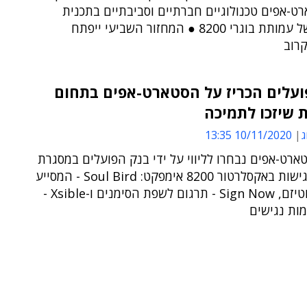
רט-אפים טכנולוגיים חברתיים וסביבתיים בתכנית
ההאצה של עמותת בוגרי 8200 ● המחזור השביעי ייפתח
רוב
ועלים הכריז על הסטארט-אפים בתחום
 שיזכו לתמיכה
ג
10/11/2020 13:35
רט-אפים נבחרו לליווי על ידי בנק הפועלים במסגרת
מגמת הנגישות באקסלרטור 8200 אימפקט: Soul Bird - המסייע
לאבחון אוטיזם, Sign Now - תרגום לשפת הסימנים ו-Xsible -
מות נגישים