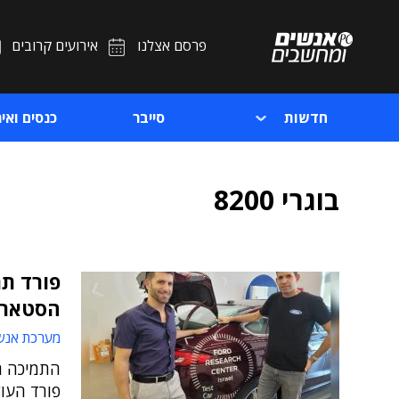
פרסם אצלנו
אירועים קרובים
חדשות
סייבר
כנסים ואיר
בוגרי 8200
פורד ת
הסטארט-אפים
מערכת אנש
התמיכה ת