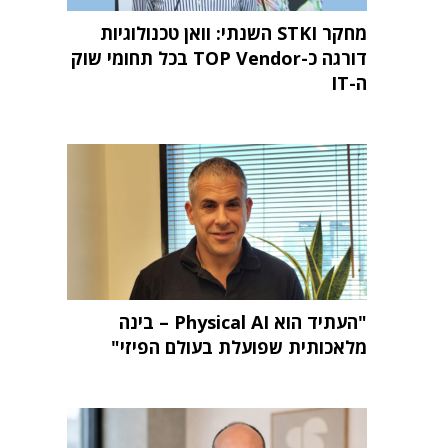
מחקר STKI השנתי: וואן טכנולוגיות
דורגה כ-TOP Vendor בכל תחומי שוק
ה-IT
"העתיד הוא Physical AI – בינה
מלאכותית שפועלת בעולם הפיזי"