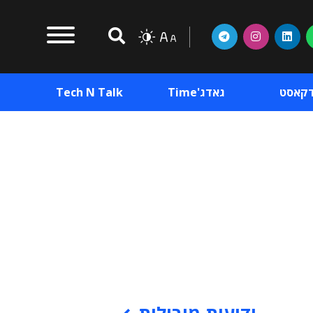
דקאסט
גאדג'Time
Tech N Talk
וכן פרסומי
תוכן פרסומי
וכן פרסומי