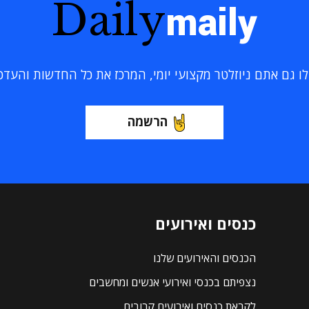
Daily
maily
 גם אתם ניוזלטר מקצועי יומי, המרכז את כל החדשות והעדכוני
הרשמה
כנסים ואירועים
הכנסים והאירועים שלנו
נצפיתם בכנסי ואירועי אנשים ומחשבים
לקראת כנסים ואירועים קרובים