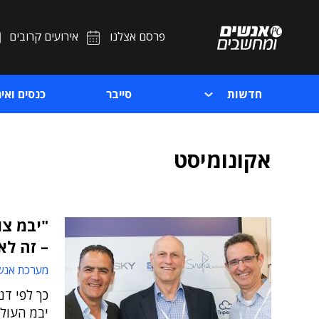
פרסם אצלנו
אירועים קרובים
חדשות
סייבר
כנסים ואיר
אקונומיסט
"יבמ צ
– זה לא
מערכת אנש
כך לפי דנ
יבמ העולמ