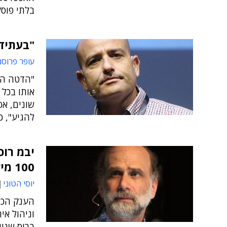
בלתי פוסק
"בעתיד 
עופר פרוסנ
"הדטה הוא
אותו בכל 
שונים, אפ
להגיע", כך לדב
יבמ רוכ
100 מיליון דולר
יוסי הטוני
הענק הכח
וניהול א
ברוס שניי