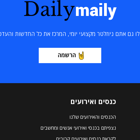
Daily
maily
 גם אתם ניוזלטר מקצועי יומי, המרכז את כל החדשות והעדכוני
הרשמה
כנסים ואירועים
הכנסים והאירועים שלנו
נצפיתם בכנסי ואירועי אנשים ומחשבים
לקראת כנסים ואירועים קרובים