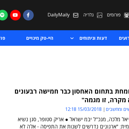
פורומים
גלריה
DailyMaily
ועים
דעות וניתוחים
היי-טק מינויים
פו
ומחת בתחום האחסון כבר חמישה רבעונים
 מקרה, זו מגמה"
ת
ים ומחשבים
15/03/2018 12:18
ת
יאל מלכה, מנכ''ל יבמ ישראל ● אריק סטופר, סגן נשיא
ית: "ארגונים נדרשים לשנות את התפיסה - אלה לא