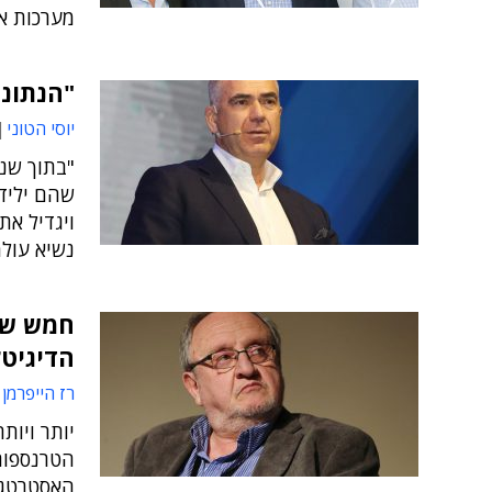
מערכות אח
"הנתוני
יוסי הטוני
"בתוך שני
שהם ילידי
ויגדיל את
נשיא עולמ
חמש שא
הדיגיטל
רז הייפרמן
יותר ויות
הטרנספור
האסטרטגי