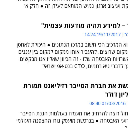
ת ועיצוב ארגון גמיש המותאם לעידן זה ● חלק א'
– למידע תהיה מודעות עצמית"
ר
19/11/2017 14:24
 המרכיב הכי חשוב במרכז הנתונים ● היכולת לאחסן
מקום שרוצים, להעביר אותו ממקום למקום בין עננים
שרויות האבטחה שלו - זה הכיוון שאליו אנו מבקשים
רי גיא רחמים, CTO בנט-אפ ישראל
שת את חברת הסייבר רזיליאנט תמורת
01/03/2016 08:40
ול רוצה להרחיב את מעמדו בעולמות הגנת הסייבר
ירועי האבטחה ● בנרכשת מועסק גורו ההצפנה העולמי
ר