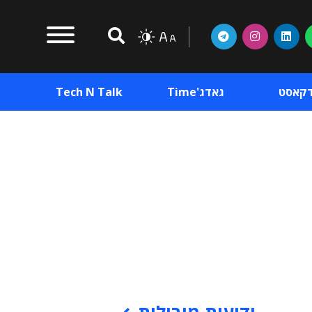
דקאסט
גאדג'Time
Tech N Talk
וכן פרסומי
תוכן פרסומי
וכן פרסומי