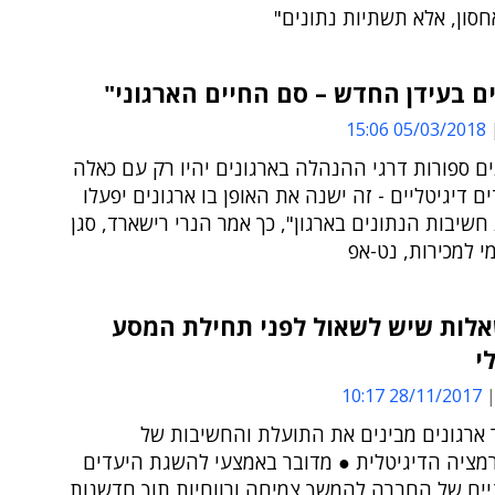
סון, אלא תשתיות נתונים"
ם בעידן החדש – סם החיים הארגוני"
05/03/2018 15:06
ם ספורות דרגי ההנהלה בארגונים יהיו רק עם כאלה
ם דיגיטליים - זה ישנה את האופן בו ארגונים יפעלו
 חשיבות הנתונים בארגון", כך אמר הנרי רישארד, סגן
י למכירות, נט-אפ
לות שיש לשאול לפני תחילת המסע
י
28/11/2017 10:17
ר ארגונים מבינים את התועלת והחשיבות של
מציה הדיגיטלית ● מדובר באמצעי להשגת היעדים
ים של החברה להמשך צמיחה ורווחיות תוך חדשנות