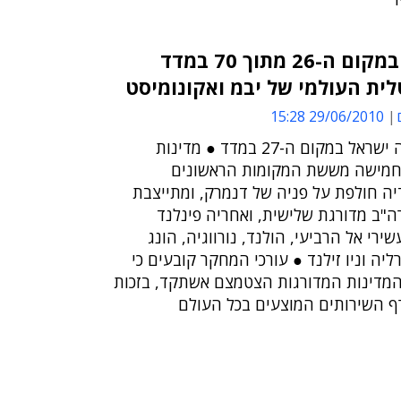
ישראל מדורגת במקום ה-26 מתוך 70 במדד
ית העולמי של יבמ ואקונומיסט
29/06/2010 15:28
בשנה שעברה דורגה ישראל במקום ה-27 במדד ● מדינות
 חמישה מששת המקומות הראשונים
יה חולפת על פניה של דנמרק, ומתייצבת
ה"ב מדורגת שלישית, ואחריה פינלנד
רי אל הרביעי, הולנד, נורווגיה, הונג
רליה וניו זילנד ● עורכי המחקר קובעים כי
 המדינות המדורגות הצטמצם אשתקד, בזכות
 השירותים המוצעים בכל העולם