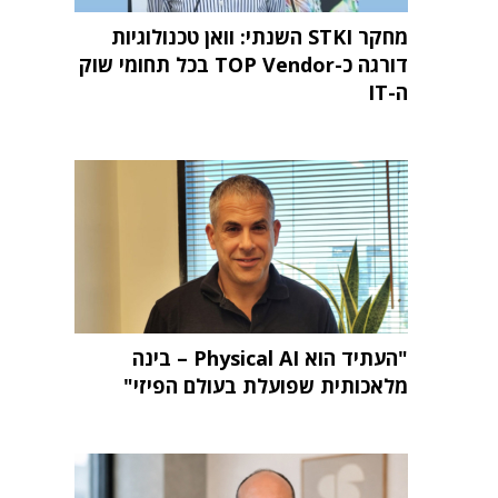
מחקר STKI השנתי: וואן טכנולוגיות
דורגה כ-TOP Vendor בכל תחומי שוק
ה-IT
"העתיד הוא Physical AI – בינה
מלאכותית שפועלת בעולם הפיזי"