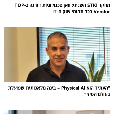
מחקר STKI השנתי: וואן טכנולוגיות דורגה כ-TOP
Vendor בכל תחומי שוק ה-IT
"העתיד הוא Physical AI – בינה מלאכותית שפועלת
בעולם הפיזי"