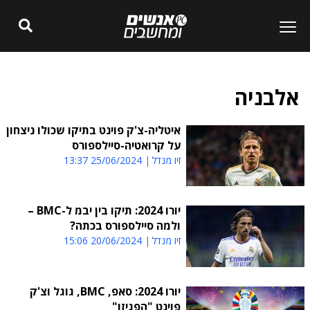
אלבניה
איטליה-צ'ק פוינט בתיקו שכולו ניצחון
על קרואטיה-סיילספורס
זיו מנדל
25/06/2024 13:37
יורו 2024: תיקו בין יבמ ל-BMC –
ולמה סיילספורס בכתה?
זיו מנדל
20/06/2024 15:06
יורו 2024: סאפ, BMC, גוגל וצ'ק
פוינט "הפגיזו"