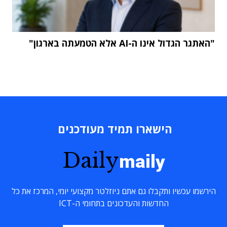
"האתגר הגדול אינו ה-AI אלא הטמעתה בארגון"
הישארו תמיד מעודכנים
Daily
maily
הירשמו עכשיו ותקבלו גם אתם ניוזלטר מקצועי יומי, המרכז את כל
החדשות והעדכונים בתחומי ה-ICT