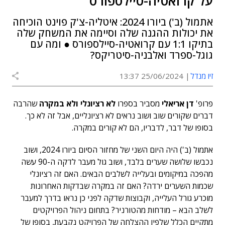
על קרואטיה-סיילספורס
אתמול (ב') ביורו 2024: איטליה-צ'ק פוינט הוכיחה
את יכולות ההגנה שלה וסיימה את המשחק שלה
בתיקו 1:1 עם קרואטיה-סיילספורס ● ומה עם
גוגל-ספרד ואלבניה-סיטריקס?
זיו מנדל
25/06/2024 13:37
פרופ'
דן אריאלי
מסביר בספרו
לא רציונלי ולא במקרה
שהרבה
דברים שקורים שוב ושוב נראים לא רציונליים, אבל זה לא כך.
בסופו של דבר, לדבריו, הם לא קורים במקרה.
אתמול (ב') היה היום השני של מחזור הסיום ביורו 2024, ושוב
נכבשו שלושה שערים בלבד, ושוב גול מעבר לדקה ה-90 עשה
מהפכה במיקומים ובעלייה לשלבים הבאים. האם זה רציונלי
שכמות השערים ירדה? האם זה במקרה שבדקות האחרונות
מוכרע גורל העלייה, וקבוצות שדקה לפני כן נראו בדרך למעבר
לשלב הבא – מודחות מהטורניר? בתחום ניהול הפרויקטים
מתקיים הכלל שלפיו ההצלחה של הפרויקט נקבעת, בסופו של