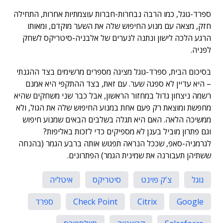
ספרד-גוגל, כמו הרבה נבחרות-חברות עוצמתיות אחרות, התחילה
חזק, מצאה עם מנוע החיפוש שלה את השער מוקדם, ומאותו
הרגע הלכה לישון ונתנה לנערים של אלבניה-סיטריקס לשחק
לפניה.
בסיכום הבית, ספרד-גוגל מציגה מספרים מרשימים בצד ההגנתי
– היא עדיין לא ספגה שער. עם זאת, בצד ההתקפי היא אמנם
רשמה ניצחון גדול במחזור הראשון, אבל כבר שני משחקים שהיא
מחפשת ומוצאת רק פעם אחת במנוע החיפוש שלה את הגול, ולא
ממשיכה הלאה. האם היא תגלה בשלבים הבאים שמנוע חיפוש
וגם פתרון מוביל בענן לא מספיקים כדי לזכות באליפות?
לגרמניה-סאפ, שככל הנראה תפגוש אותה ברבע הגמר (בהנחה
ששתיהן תעבורנה את שמינית הגמר) הפתרונים.
גוגל
צ'ק פוינט
סיטריקס
איטליה
Google
Citrix
Check Point
ספרד