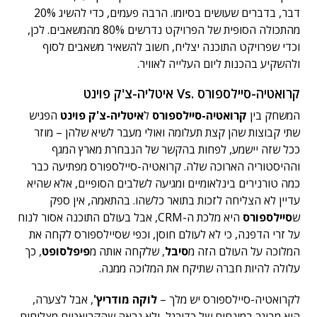
דבר, בדברים שעושים בסיומו. הרבה פעמים, כדי להשיג 20%
מהתכולה הסופית של הפרויקט נדרשים 80% מהמשאבים. לכן,
וכדי שפרויקט התוכנה יצליח, חשוב להשאיר משאבים לסוף
ולהשקיע בהכנות ליום העלייה לאוויר.
קרואטיה-סיילספורס .Vs איטליה-צ'ק פוינט
המשחק בין
קרואטיה-סיילספורס
ל
איטליה-צ'ק פוינט
הפגיש
שתי קבוצות שהן קצת תעלומה ואולי מעבר לשיא שלהן – מוזר
ככל שזה יישמע, לפחות בהקשר של הנבחרת מארץ המגף
וההיסטוריה הארוכה שלה. קרואטיה-סיילספורס מפתיעה כבר
כמה טורנירים בינלאומיים ומגיעה לשלבים הסופיים, אלא שהיא
עדיין לא הצליחה לזכות בתואר כלשהו. בהתאמה, אין ספק
ש
סיילספורס
היא מלכת ה-CRM, אבל בעולם התוכנה אסור לנוח
על זרי הדפנה, כי לא לעולם חוסן, וכפי שסיילספורס לקחה את
המלוכה על העולם הזה מ
סיבל
, שלקחה אותה מ
פיפלסופט
, כך
עלולה להיות חברה שתיקח את המלוכה ממנה.
לקרואטיה-סיילספורס יש מלך –
לוקה מודריץ'
, אבל לצערה,
הוא מבוגר במונחים של כדורגל, ולא נראה שהקרואטים מצליחים