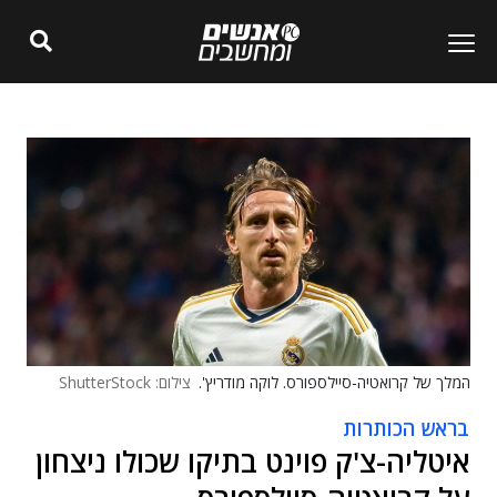
המלך של קרואטיה-סיילספורס. לוקה מודריץ'.
צילום: ShutterStock
בראש הכותרות
איטליה-צ'ק פוינט בתיקו שכולו ניצחון