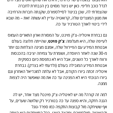
לגדל כוכב חליפי. כאן יש ניגוד מסוים בין הנבחרת לחברה
שהצמדתי לה, שכן בניגוד לסיילספורס, שקנתה חברות והרחיבה
את מגוון המוצרים שלה, קרואטיה עדיין לא עשתה זאת – מה שבא
לידי ביטוי לאורך הטורניר עד כה.
גם נבחרת איטליה-צ'ק פוינט, על המסורת וארון התארים העמוס
לעייפה שלה, היא תעלומה:
צ'ק פוינט
, שהייתה חלוצה בעולם
אבטחת המידע עם הפיירוול שלה, אמנם מציגה הצלחות גם יותר
מ-30 שנה לאחר היווסדה, ושומרת על צמיחה יציבה בהכנסות
ורווח לאורך כל השנים, אבל היא לא נתפסת כיום כספקית
אבטחת המידע המובילה בעולם (ולדעתי לא בצדק). נבחרת
איטליה זכתה ביורו הקודם, אבל לא עלתה למונדיאל האחרון וגם
ביורו הנוכחי היא לא הפגינה עד כה את מה שאפשר היה לצפות
ממנה.
למה זה קורה? מה יש לאיטליה-צ'ק פוינט? מצד אחד, יש לה
הגנה חזקה, והיא ספגה עד כה בטורניר רק שלושה שערים, על
אף ששיחקה מול קבוצות התקפה כמו ספרד-גוגל
וקרואטיה-סיילספורס, ומהצד השני, בכל המשחקים היא הייתה