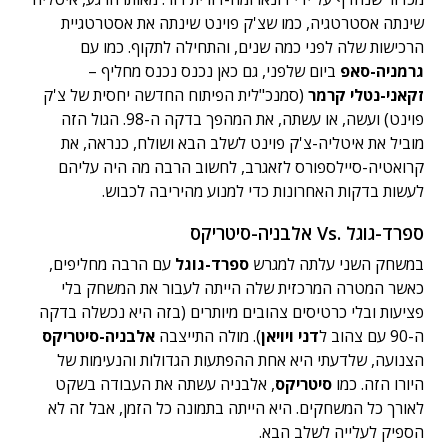
שינתה אסטרטגיה, כמו שצ'ק פוינט שינתה את אסטרטגיית
הרכישות שלה לפני כמה שנים, והתחילה לתקוף. כמו עם
גרמניה-סאפ
ביום שלפני, גם כאן נכנס נכנס מחליף –
זקאני-נטלי קרמר
(סמנכ"לית הפיתוח החדשה יחסית של צ'ק
פוינט) ועשה, או עשתה, את המהפך בדקה ה-98. הגול הזה
מוביל את איטליה-צ'ק פוינט לשלב הבא ושולח, כנראה, את
קרואטיה-סיילספורס לזאגרב, לחשוב הרבה מה היה עליהם
לעשות בדקות האחרונות כדי למנוע מהיריבה לכבוש.
ספרד-גוגל .Vs אלבניה-סיטריקס
במשחק השני עלתה למגרש
ספרד-גוגל
עם הרבה מחליפים,
כאשר המטרה המרכזית שלה הייתה לעבור את המשחק בלי
פציעות ובלי כרטיסים צהובים מיותרים (בזה היא נכשלה בדקה
ה-90 עם צהוב ל
דני ויויאן
). מולה התייצבה
אלבניה-סיטריקס
הצנועה, שלדעתי היא אחת ההפתעות הגדולות והנעימות של
היורו הזה. כמו
סיטריקס
, אלבניה עשתה את העבודה בשקט
לאורך כל המשחקים. היא הייתה בתמונה כל הזמן, אבל זה לא
הספיק לעלייה לשלב הבא.