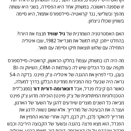
זו שספגה ראשונה. במשחק אחד היא הפסידה, בשני היא עשתה
מהפך ובשלישי, נגד קרואטיה-סיילספורס אתמול, היא סיימה
בשוויון שכולו ניצחון.
האם האסטרטגיה השמרנית של
גיל שוויד
תנצח את היורו?
בהחלט ייתכן. קחו למשל את מונדיאל 1982, שבו איטליה
התחילה עם שלוש תוצאות תיקו וסיימה עם תואר.
מה היה לנו במשחק עצמו? בחלקו הראשון, קרואטיה-סיילספורס
תקפה עם כל הכלים שיש לה בעולמות ה-CRM, השיווק וה-BI
בענן, כדי לפרוץ את ההגנה של איטליה-צ'ק פוינט. בדקה ה-54
נראה היה שבעלי כוח המכירות ממדינת הבלקן בדרך למעלה,
כאשר הם קיבלו פנדל, אבל
דונארומה-דורית דור
(סמנכ"לית
הטכנולוגיות המיתולוגית של צ'ק פוינט) הוכיחה מדוע צ'ק פוינט
מביאה כל השנים מוצרים שיודעים להגן על השער של הארגון,
ועצר.ה את הבעיטה של מודריץ'. אלא שאם נשווה לרגע את
מודריץ' להאקר (לבן, רק לבן), דקה אחרי שהוא החמיץ את
הפנדל, הוא מצא פרצה בהגנה ובשער של הקבוצה היריבה וכבש
מכדור שנהדף על ידי דונארומה-דורית דור. מאותו הרגע, איטליה