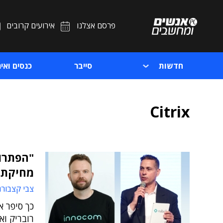
פרסם אצלנו
אירועים קרובים
חדשות
סייבר
כנסים ואיר
Citrix
"הפתרון
מחיקת 
צבי קצבורג
כך סיפר א
רובריק וא