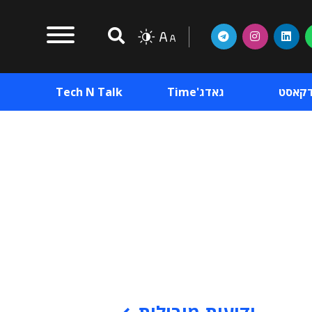
דקאסט
גאדג'Time
Tech N Talk
וכן פרסומי
תוכן פרסומי
וכן פרסומי