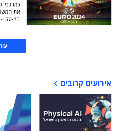
כמו בכל ט
את המשחק
היי-טק ו-IT ● והפעם: פתיחה עם סערה טכנולוגית של שערים
עוד
אירועים קרובים