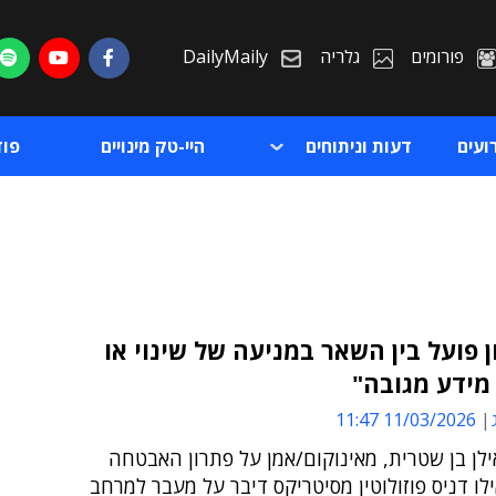
פורומים
גלריה
DailyMaily
ועים
דעות וניתוחים
היי-טק מינויים
פו
 פועל בין השאר במניעה של שינוי או
מידע מגובה"
ת
11/03/2026 11:47
ת
ילן בן שטרית, מאינוקום/אמן על פתרון האבטחה
ילו דניס פוזולוטין מסיטריקס דיבר על מעבר למרחב