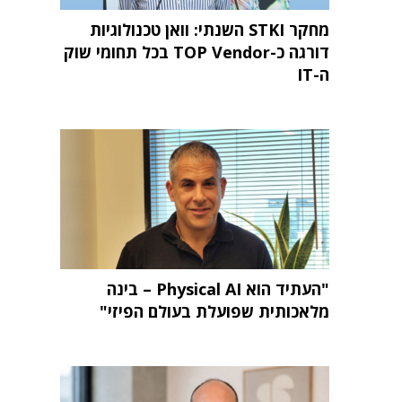
מחקר STKI השנתי: וואן טכנולוגיות
דורגה כ-TOP Vendor בכל תחומי שוק
ה-IT
"העתיד הוא Physical AI – בינה
מלאכותית שפועלת בעולם הפיזי"