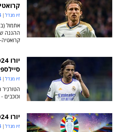
קרואטי
זיו מנדל
7
קרואטיה-ס
סיילספ
זיו מנדל
6
הטורניר ה
וכוכבים -
יורו 2024: סאפ, BMC, גוגל וצ'ק פוינט "הפגיזו"
זיו מנדל
9