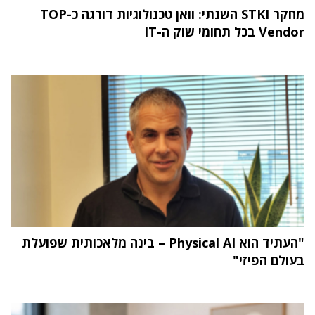
מחקר STKI השנתי: וואן טכנולוגיות דורגה כ-TOP
Vendor בכל תחומי שוק ה-IT
"העתיד הוא Physical AI – בינה מלאכותית שפועלת
בעולם הפיזי"