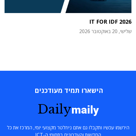
IT FOR IDF 2026
שלישי, 20 באוקטובר 2026
הישארו תמיד מעודכנים
Daily
maily
הירשמו עכשיו ותקבלו גם אתם ניוזלטר מקצועי יומי, המרכז את כל
החדשות והעדכונים בתחומי ה-ICT