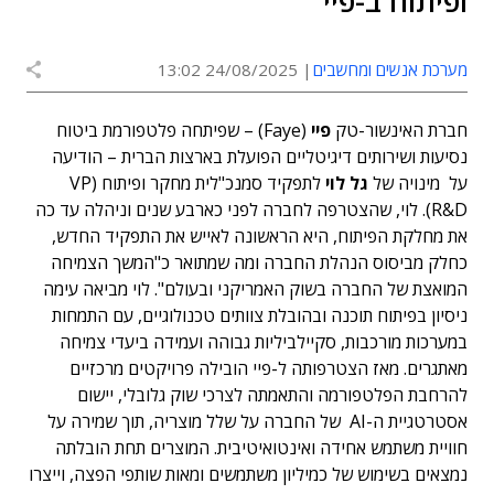
ופיתוח ב-פיי
מערכת אנשים ומחשבים
24/08/2025 13:02
חברת האינשור-טק
פיי
(Faye) – שפיתחה פלטפורמת ביטוח
נסיעות ושירותים דיגיטליים הפועלת בארצות הברית – הודיעה
על מינויה של
גל לוי
לתפקיד סמנכ"לית מחקר ופיתוח (VP
R&D). לוי, שהצטרפה לחברה לפני כארבע שנים וניהלה עד כה
את מחלקת הפיתוח, היא הראשונה לאייש את התפקיד החדש,
כחלק מביסוס הנהלת החברה ומה שמתואר כ"המשך הצמיחה
המואצת של החברה בשוק האמריקני ובעולם". לוי מביאה עימה
ניסיון בפיתוח תוכנה ובהובלת צוותים טכנולוגיים, עם התמחות
במערכות מורכבות, סקיילביליות גבוהה ועמידה ביעדי צמיחה
מאתגרים. מאז הצטרפותה ל-פיי הובילה פרויקטים מרכזיים
להרחבת הפלטפורמה והתאמתה לצרכי שוק גלובלי, יישום
אסטרטגיית ה-AI של החברה על שלל מוצריה, תוך שמירה על
חוויית משתמש אחידה ואינטואיטיבית. המוצרים תחת הובלתה
נמצאים בשימוש של כמיליון משתמשים ומאות שותפי הפצה, וייצרו