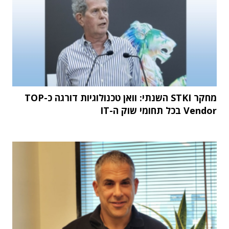
מחקר STKI השנתי: וואן טכנולוגיות דורגה כ-TOP
Vendor בכל תחומי שוק ה-IT