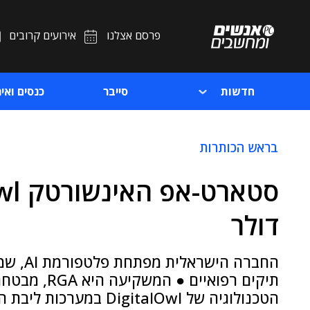
פרסם אצלנו
אירועים קרובים
חדשות
סייבר
כנסים ואיר
בראש הכותרות
דולר
החברה ה
תיקים רפואי
הטכנולוגיה של DigitalOwl במערכות ליבת החיתום שלה