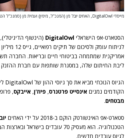
מייסדי DigitalOwl, האחים יובל מן (המנכ"ל, מימין) ועמית מן (סמנכ"ל הטכנולוגיה).
הסטארט-אפ הישראלי
DigitalOwl
(הינשוף הדיגיטלי)
לניתוח עומק ולסיכום של תיקים רפואיים, גייס 12 מיליון דולר. המשקיעה היא
ליבת החיתום שלה, במסגרת שותפות עם חברת ההזנק ה
הקודמים נמנים
אינסייט פרטנרס
,
פיוז'ן
,
אייבקס
, פרופ
מבטחים
.
סטארט-אפ האינשורטק הוקם ב-2018 על ידי האחים
יוב
הטכנולוגיה. הוא מעסיק 70 עובדים 
לגיוס עובדים חדשים.