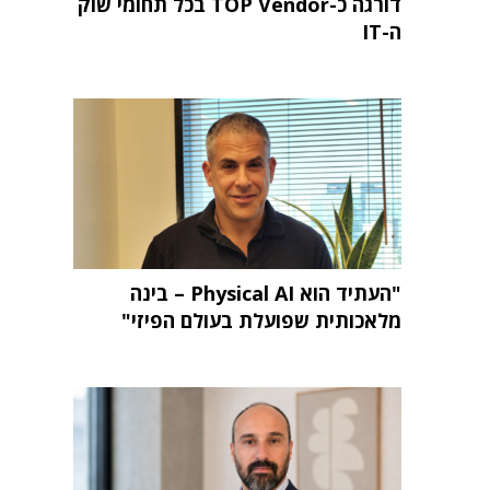
דורגה כ-TOP Vendor בכל תחומי שוק
ה-IT
"העתיד הוא Physical AI – בינה
מלאכותית שפועלת בעולם הפיזי"