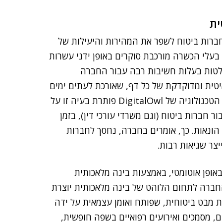
ית
שרת לחברות ביטוח לשפר את המהירות והיעילות של
ע בעלי הכשרה מורכבת סוקרים באופן ידני עשרות
החלטות בעלות חשיבות רבה עבור החברה
יטית ומדוקדקת של כל דף, שאורכת לעתים ימים
רבים ומגיעה לפעמים לתיקים בהיקף של מאות עמודים. הטכנולוגיה של DigitalOwl פותרת בעיה זו על
ור חברות ביטוח (וגם משרדי עורכי דין), בזמן
 הונאות. כך, אומרים בחברה, נחסך לחברות
צר שגיאות רבות.
 הרפואיים באופן אוטומטי, באמצעות בינה מלאכותית
ית (NLP). אשתקד נכנסה החברה לתחום הלוהט של בינה מלאכותית יוצרת
נקודת מבט ביטוחית, שפותח ואומן עצמאית על ידה
ם, מסמכים ואירועים רפואיים בשפה חופשית,