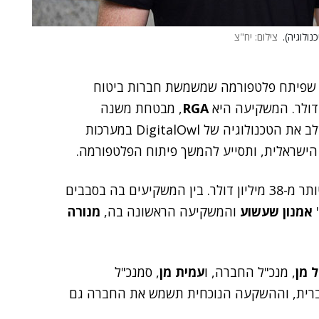
צילום: יח"צ
, שפיתח פלטפורמה שמשמשת חברות ביטוח
RGA
, מבטחת משנה
אמריקנית שמתמחה בביטוחי חיים ובריאות. החברה תשלב את הטכנולוגיה של DigitalOwl במערכות
ישראלית, ותסייע להמשך פיתוח הפלטפורמה.
הגיוס הנוכחי מביא את סך גיוסי ההון של DigitalOwl ליותר מ-38 מיליון דולר. בין המשקיעים בה בסבבים
'
אמנון שעשוע
והמשקיעה הראשונה בה,
מנורה
ל מן
, מנכ"ל החברה, ו
עמית מן
, סמנכ"ל
בישראל ובארצות הברית, וההשקעה הנוכחית תשמש את החברה גם