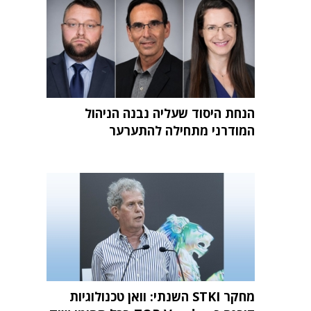
הנחת היסוד שעליה נבנה הניהול
המודרני מתחילה להתערער
מחקר STKI השנתי: וואן טכנולוגיות