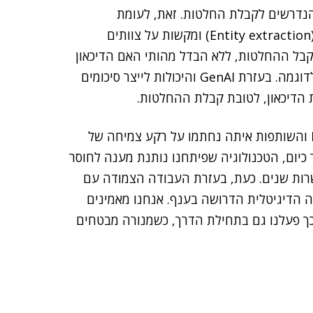
 הנדרשים לקבלת החלטות. זאת, לעומת
הטכנולוגיות מהדור הקודם, שמוגבלות לקודים רפואיים (Entity extraction) ומקשות על צוותים
מקבל ההחלטות, ללא הבדל מהותי האם הדיכאון
נובע מאובדן של קרוב משפחה או הפרעה כימית במוח, לדוגמה. בעזרת GenAI והיכולות לייצר סיכומים
 הדיכאון, לטובת קבלת ההחלטות.
יובל מן, מנכ"ל DigitalOwl, אמר כי "ההשקעה של RGA והשותפות איתה נחתמו על רקע צמיחה של
ר כיום, הטכנולוגיה שפיתחנו נותנת מענה לחוסר
רות שנים. כעת, בעזרת העבודה הצמודה עם
יה הדיגיטלית הדרושה בענף. אנחנו מאמינים
 כך פעלנו גם בתחילת הדרך, כשמנורה מבטחים