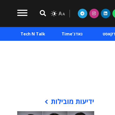
דקאסט
גאדג'Time
Tech N Talk
וכן פרסומי
תוכן פרסומי
וכן פרסומי
ידיעות מובילות