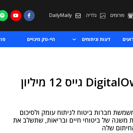
פורומים
גלריה
DailyMaily
ועים
דעות וניתוחים
היי-טק מינויים
פו
סטארט-אפ האינשורטק DigitalOwl גייס 12 מיליון
ת
ת
ישראלית מפתחת פלטפורמת AI, שמשמשת חברות ביטוח לניתוח עומק ולסיכום
ים ● המשקיעה היא RGA, מבטחת משנה של ביטוחי חיים ובריאות, שתשלב את