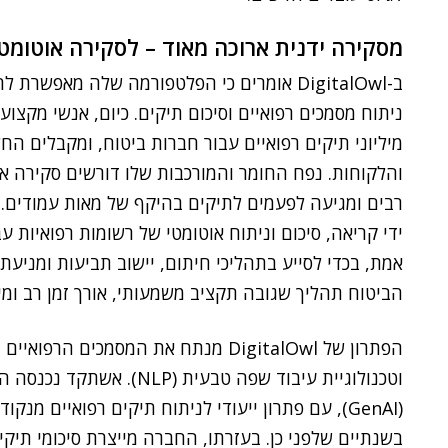
מסקירה ידנית ארוכה מאוד – לסקירה אוטומט
ב-DigitalOwl אומרים כי הפלטפורמה שלה מאפ
ניתוח מסמכים רפואיים וסיכום תיקים. כיום, אנשי מקצו
מיליוני תיקים רפואיים עבור חברות ביטוח, ומקבלים 
והלקוחות. נפח החומר והמורכבות שלו דורשים סקירה א
ידי קריאה, סיכום וניתוח אוטומטי של רשומות רפואיות עב
אמת, בכדי לסייע בתהליכי חיתום, יישוב תביעות ומניעת
הביטוח תהליך שגובה תקציב משמעותי, אורך זמן רב ומיי
הפתרון של DigitalOwl מנתח את המסמכים
וטכנולוגיית עיבוד שפה טבע
(GenAI), עם פתרון ייעודי לניתוח תיקים רפואיים מ
בשנתיים שלפני כן. בעזרתו, החברה מייצרת סיכומי תיקי