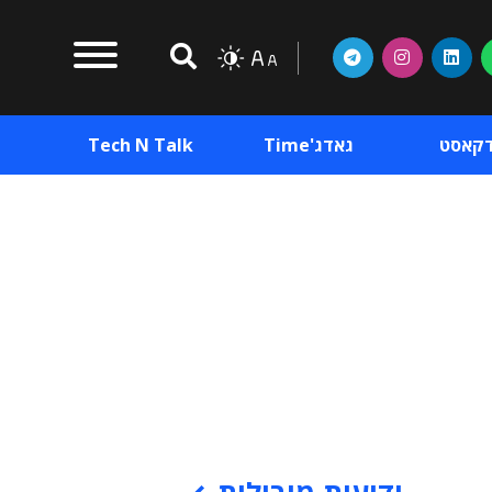
דקאסט
גאדג'Time
Tech N Talk
וכן פרסומי
תוכן פרסומי
וכן פרסומי