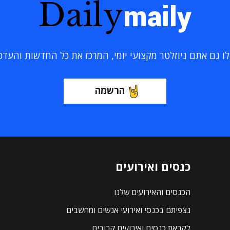
Daily
maily
 גם אתם ניוזלטר מקצועי יומי, המרכז את כל החדשות והעדכוני
הרשמה
כנסים ואירועים
הכנסים והאירועים שלנו
נצפיתם בכנסי ואירועי אנשים ומחשבים
לקראת כנסים ואירועים קרובים