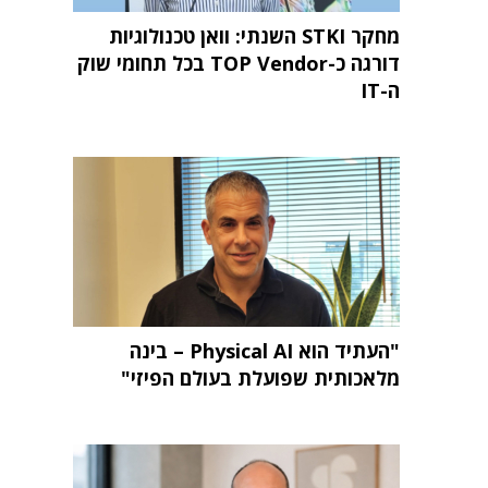
מחקר STKI השנתי: וואן טכנולוגיות
דורגה כ-TOP Vendor בכל תחומי שוק
ה-IT
"העתיד הוא Physical AI – בינה
מלאכותית שפועלת בעולם הפיזי"