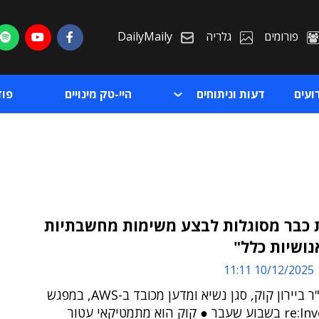
פורומים
גלריה
DailyMaily
ועים
דעות וניתוחים
היי-טק מינויים
פו
ת כבר מסוגלות לבצע משימות מחשבתיות
נושיות כלל"
ת
10/12/2025 11:11
ת
כך אמר ד"ר ביירון קוק, סגן נשיא ומדען מכובד ב-AWS, במפגש
בכנס re:Invent בשבוע שעבר ● קוק הוא מתמטיקאי עטור